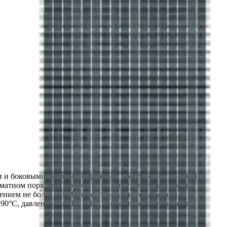
ми и боковыми съемными щитками, распределительным и
матном порядке. Паровой воздухонагреватель должен
лением не более 0.3 МПа, теплоотдающие элементы
190°С, давлением до 1.2 МПа, теплоотдающие элементы