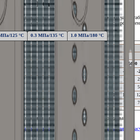
алорифера КПСк 2-5
ПСк 2-5
производства ООО «Т.С.Т.». Выбрав в верхней части т
емпературой воздуха на выходе,
аэродинамическим сопротивлен
 МПа/125 °С
0.3 МПа/135 °С
1.0 МПа/180 °С
5000
0
-10
-
37
30
2
51
54
5
101
113
1
63
71
7
ующего
вентиляционного и
пароконденсатного
оборудования.
а от расхода пара
Онлайн калькулятор 5000 м³/ч
Калькулятор рас