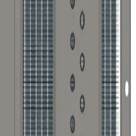
Т 10704-91
734-75
ем