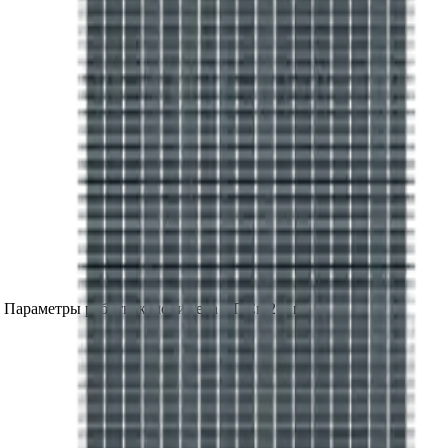
. Параметры работы калорифера
КПСк 2-5
на