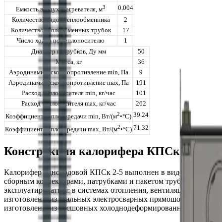
3
0.004
Емкость воздухонагревателя, м
Количество рядов теплообменника
2
Количество теплообменных трубок
17
Число ходов по теплоносителю
1
Диаметр патрубков, Ду мм
50
Масса, кг
36
Аэродинамическое сопротивление min, Па
9
Аэродинамическое сопротивление max, Па
191
Расход теплоносителя min, кг/час
101
Расход теплоносителя max, кг/час
262
2
39.24
Коэффициент теплопередачи min, Вт/(м
•°С)
2
71.32
Коэффициент теплопередачи max, Вт/(м
•°С)
Конструкция калорифера КПСк 2-5
Калорифер одноходовой КПСк 2-5 выполнен в виде жесткого с
сборным коллекторами, патрубками и пакетом трубок с алюми
эксплуатироваться: в системах отопления, вентиляции, конди
изготовлены из стальных электросварных прямошовных труб; д
изготовлены из бесшовных холоднодеформированных труб.