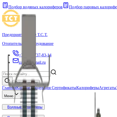
Подбор водяных калориферов
Подбор паровых калорифе
Предприятие ООО Т.С.Т.
Отопительное оборудование
+7 (961) 737-83-14
zao_tst@mail.ru
Подать заявку
Главная
Каталог
Продукция Сертификаты
Калориферы
Агрегаты
Меню
Водяные калориферы