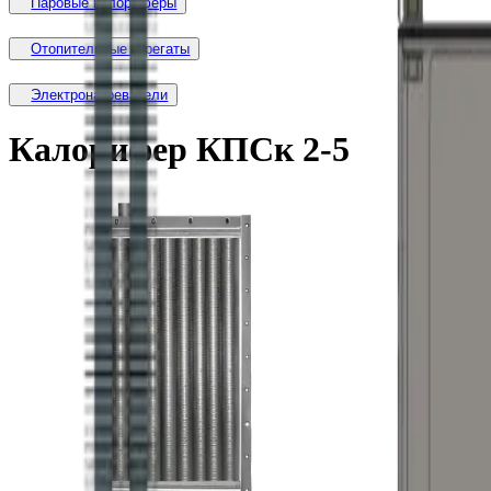
Паровые калориферы
Отопительные агрегаты
Электронагреватели
Калорифер КПСк 2-5