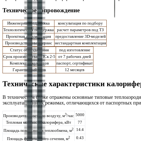
Техническое сопровождение
Инженерная поддержка
консультация по подбору
Технологическая поддержка
расчет параметров под ТЗ
Проектная документация
предоставление 3D-моделей
Производственный сервис
нестандартная комплектация
Статус оборудования
под изготовление
Срок производства КПСк 2-5
от 7 рабочих дней
Комплект документов
паспорт, сертификат
Гарантийный срок
12 месяцев
Технические характеристики калорифе
В техническом блоке отражены основные типовые теплоаэрод
эксплуатационных режимах, отличающихся от паспортных прив
3
5000
Производительность по воздуху, м
/час
Тепловая мощность калорифера, кВт
77
2
14.4
Площадь поверхности теплообмена, м
2
0.43
Площадь фронтального сечения, м