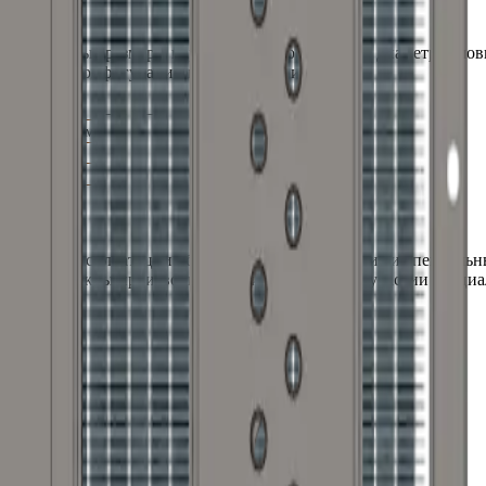
 2-5
единительные размеры
парового
теплообменника, диаметр условн
диаметра, конфигурации и расположения.
парового
, мм
C
dy
280
50
5
 и при их эксплуатации обязаны соблюдаться общие и специальн
 работу должны производиться при обязательном участии спец