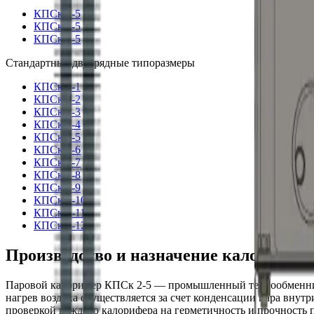
КПСк 2-5
КПСк 3-5
КПСк 4-5
Стандартные
двухрядные
типоразмеры
КПСк 2-1
КПСк 2-2
КПСк 2-3
КПСк 2-4
КПСк 2-5
КПСк 2-6
КПСк 2-7
КПСк 2-8
КПСк 2-9
КПСк 2-10
КПСк 2-11
КПСк 2-12
Производство и назначение калорифер
Паровой калорифер КПСк 2-5 — промышленный теплообменник 
нагрев воздуха осуществляется за счет конденсации пара внут
проверкой каждого калорифера на герметичность и прочност