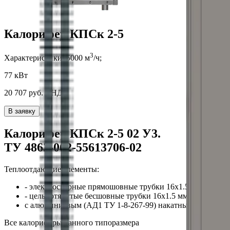
Калорифер КПСк 2-5
3
Характеристики:
5000
м
/ч;
77 кВт
20 707
руб. с НДС
В заявку
Калорифер
КПСк 2-5 02
У3
.
ТУ 4863-002-55613706-02
Теплоотдающие элементы:
- электросварные прямошовные трубки
16x1.5
мм по ГОС
- цельнотянутые бесшовные трубки
16x1.5
мм по ГОСТ 8
с алюминиевым (АД1 ТУ 1-8-267-99) накатным оребрени
Все калориферы
данного типоразмера