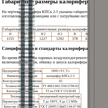
Габаритные размеры калорифера КПСк
На чертеже калорифера
КПСк 2-5
указаны габаритные и присо
изготавливаться с фланцами
или с патрубками нестандартного 
Габаритные и присоединительные размеры калорифера
КПСк 2-5
H
H 1
H 2
H 3
B
B 1
B 2
1155
1203
1227
1292
378
426
450
Спецификация и стандарты калорифера
КПСк 2-
Во время подготовки
паровых
воздухоподогревателей к работе
включающие монтаж, обвязку и запуск калорифера КПСк 2-5 в
Предприятие-производитель
ООО «Т.С.Т.»
Наименование модели
калорифер КПСк 2-5
Конструктивное исполнение
02
Технические требования
ТУ 4863-002-55613706-02
Категория размещения
У3 по ГОСТ 15150-69
Теплоноситель
насыщенный перегретый пар
Параметры теплоносителя
T до 190°С, P до 1.2 МПа
Качество теплоносителя
ГОСТ 20995 СНиП 2-04.07-86