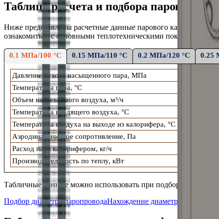
Таблица расчета и подбора парового к
Ниже представлены расчетные данные
парового
калорифера К
ознакомиться с основными теплотехническими показателями: т
0.1 МПа/100 °С
0.15 МПа/110 °С
0.2 МПа/120 °С
0.25
Давление сухого насыщенного пара, МПа
Температура пара, °С
Объем нагреваемого воздуха, м³/ч
Температура входящего воздуха, °С
Температура воздуха на выходе из калорифера, °С
Аэродинамическое сопротивление, Па
Расход пара калорифером, кг/ч
Производительность по теплу, кВт
Табличные данные можно использовать при подборе сопутств
Подбор диаметра паропровода
Нахождение диаметра паропровод