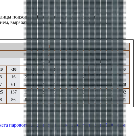
аблицы подходящий вам график теплоносителя, можно
ием,
вырабатываемой мощностью
и расходом пара
.
0,1
99,6
8000
10000
20
-30
0
-10
-20
-30
0
-10
-20
-30
3
16
29
21
13
5
25
17
9
1
7
61
125
132
140
149
190
202
214
228
25
137
127
142
158
174
142
158
175
192
8
86
80
89
99
109
89
99
110
121
чета парового калорифера на производительность 5000 м3/ч