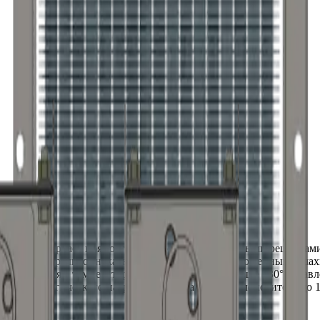
тального каркаса прямоугольного сечения с трубными решетка
ниевым спирально- накатным оребрением, расположенных в шах
ционирования с температурой теплоносителя не выше 130°С, дав
ля технологического нагрева с температурой теплоносителя до 