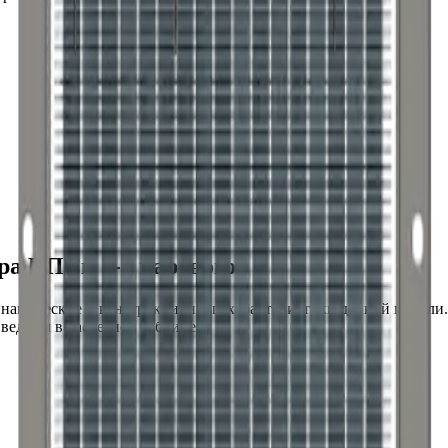
ра КПСк 2-5 парового
инамические и конструкционные характеристики данной модели
едены в расчетной таблице.