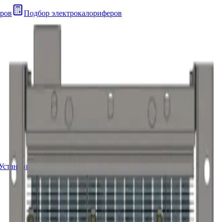
ров
Подбор электрокалориферов
Установки
Техническая страница
Контакты Прайс лист