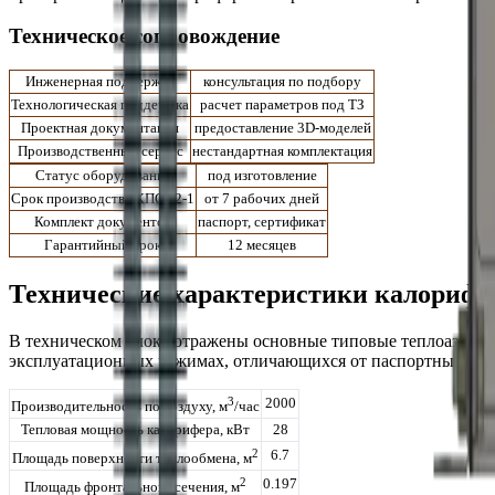
Техническое сопровождение
Инженерная поддержка
консультация по подбору
Технологическая поддержка
расчет параметров под ТЗ
Проектная документация
предоставление 3D-моделей
Производственный сервис
нестандартная комплектация
Статус оборудования
под изготовление
Срок производства КПСк 2-1
от 7 рабочих дней
Комплект документов
паспорт, сертификат
Гарантийный срок
12 месяцев
Технические характеристики калорифе
В техническом блоке отражены основные типовые теплоаэрод
эксплуатационных режимах, отличающихся от паспортных прив
3
2000
Производительность по воздуху, м
/час
Тепловая мощность калорифера, кВт
28
2
6.7
Площадь поверхности теплообмена, м
2
0.197
Площадь фронтального сечения, м