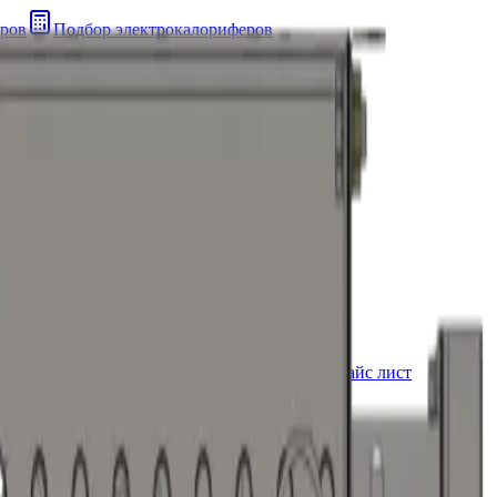
ров
Подбор электрокалориферов
Установки
Техническая страница
Контакты Прайс лист