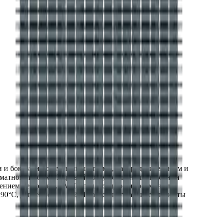
ми и боковыми съемными щитками, распределительным и
матном порядке. Паровой воздухонагреватель должен
лением не более 0.3 МПа, теплоотдающие элементы
190°С, давлением до 1.2 МПа, теплоотдающие элементы