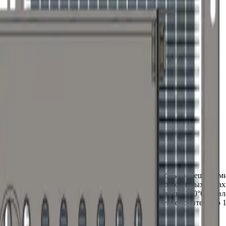
тального каркаса прямоугольного сечения с трубными решетка
ниевым спирально- накатным оребрением, расположенных в шах
ционирования с температурой теплоносителя не выше 130°С, дав
ля технологического нагрева с температурой теплоносителя до 