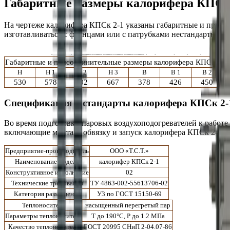
Габаритные размеры калорифера КПСк
На чертеже калорифера
КПСк 2-1
указаны габаритные и присо
изготавливаться с фланцами
или с патрубками нестандартного 
Габаритные и присоединительные размеры калорифера
КПСк 2-1
H
H 1
H 2
H 3
B
B 1
B 2
530
578
602
667
378
426
450
Спецификация и стандарты калорифера
КПСк 2-
Во время подготовки
паровых
воздухоподогревателей к работе
включающие монтаж, обвязку и запуск калорифера КПСк 2-1 в
Предприятие-производитель
ООО «Т.С.Т.»
Наименование модели
калорифер КПСк 2-1
Конструктивное исполнение
02
Технические требования
ТУ 4863-002-55613706-02
Категория размещения
У3 по ГОСТ 15150-69
Теплоноситель
насыщенный перегретый пар
Параметры теплоносителя
T до 190°С, P до 1.2 МПа
Качество теплоносителя
ГОСТ 20995 СНиП 2-04.07-86