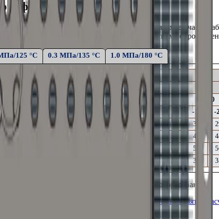
алорифера КПСк 2-1
ПСк 2-1
производства ООО «Т.С.Т.». Выбрав в верхней части т
емпературой воздуха на выходе,
аэродинамическим сопротивлен
 МПа/125 °С
0.3 МПа/135 °С
1.0 МПа/180 °С
2000
0
-10
-
42
36
2
39
42
4
45
51
5
29
32
3
ующего
вентиляционного и
пароконденсатного
оборудования.
а от расхода пара
Онлайн калькулятор 2000 м³/ч
Калькулятор рас