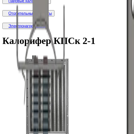
Паровые калориферы
Отопительные агрегаты
Электронагреватели
Калорифер КПСк 2-1