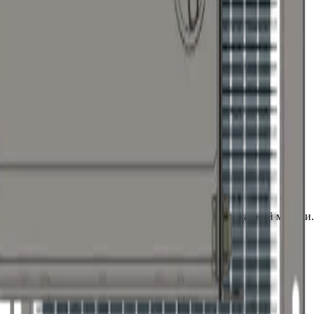
ра КПСк 2-1 парового
инамические и конструкционные характеристики данной модели
едены в расчетной таблице.