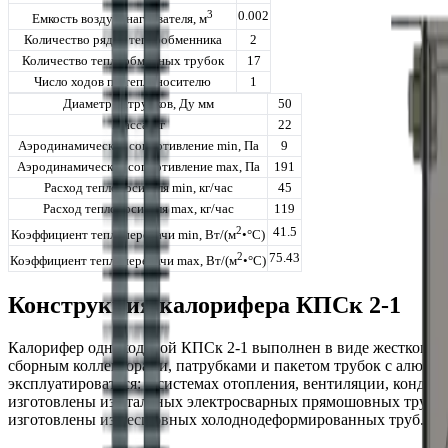
3
0.002
Емкость воздухонагревателя, м
Количество рядов теплообменника
2
Количество теплообменных трубок
17
Число ходов по теплоносителю
1
Диаметр патрубков, Ду мм
50
Масса, кг
22
Аэродинамическое сопротивление min, Па
9
Аэродинамическое сопротивление max, Па
191
Расход теплоносителя min, кг/час
45
Расход теплоносителя max, кг/час
119
2
41.5
Коэффициент теплопередачи min, Вт/(м
•°С)
2
75.43
Коэффициент теплопередачи max, Вт/(м
•°С)
Конструкция калорифера КПСк 2-1
Калорифер одноходовой КПСк 2-1 выполнен в виде жесткого с
сборным коллекторами, патрубками и пакетом трубок с алюми
эксплуатироваться: в системах отопления, вентиляции, конди
изготовлены из стальных электросварных прямошовных труб; д
изготовлены из бесшовных холоднодеформированных труб.