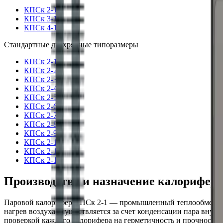
КПСк 2-1
КПСк 3-1
КПСк 4-1
Стандартные
двухрядные
типоразмеры
КПСк 2-1
КПСк 2-2
КПСк 2-3
КПСк 2-4
КПСк 2-5
КПСк 2-6
КПСк 2-7
КПСк 2-8
КПСк 2-9
КПСк 2-10
КПСк 2-11
КПСк 2-12
Производство и назначение калорифер
Паровой калорифер КПСк 2-1 — промышленный теплообменник 
нагрев воздуха осуществляется за счет конденсации пара внут
проверкой каждого калорифера на герметичность и прочност