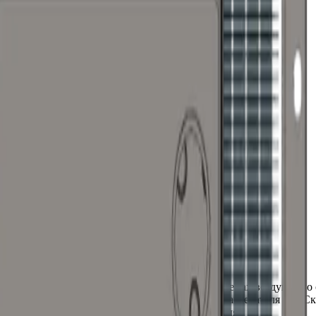
а КПСк 2-1
рекуперативного типа, используемый в системах воздушного о
ри теплообменных труб. Производство воздухонагревателя КП-Ск
ь пробным повышенным давлением теплоносителя.