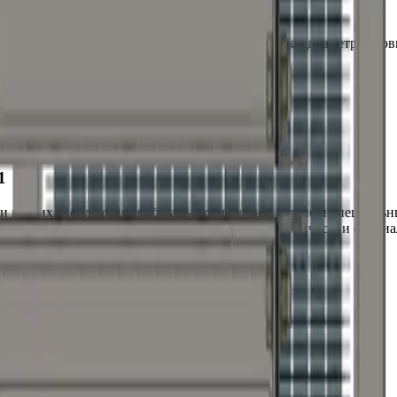
 2-1
единительные размеры
парового
теплообменника, диаметр условн
диаметра, конфигурации и расположения.
парового
, мм
C
dy
280
50
1
 и при их эксплуатации обязаны соблюдаться общие и специальн
 работу должны производиться при обязательном участии спец