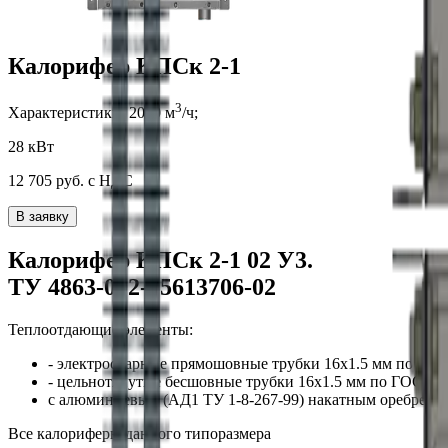
Калорифер КПСк 2-1
3
Характеристики:
2000
м
/ч;
28 кВт
12 705
руб. с НДС
В заявку
Калорифер
КПСк 2-1 02
У3
.
ТУ 4863-002-55613706-02
Теплоотдающие элементы:
- электросварные прямошовные трубки
16x1.5
мм по ГОС
- цельнотянутые бесшовные трубки
16x1.5
мм по ГОСТ 8
с алюминиевым (АД1 ТУ 1-8-267-99) накатным оребрени
Все калориферы
данного типоразмера