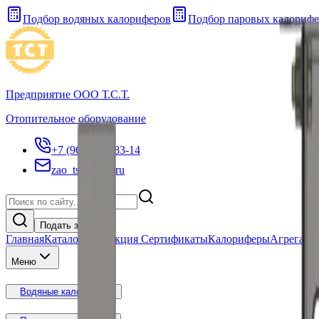
Подбор водяных калориферов
Подбор паровых калорифе
Предприятие ООО Т.С.Т.
Отопительное оборудование
+7 (961) 737-83-14
zao_tst@mail.ru
Подать заявку
Главная
Каталог
Продукция Сертификаты
Калориферы
Агрегаты
Меню
Водяные калориферы