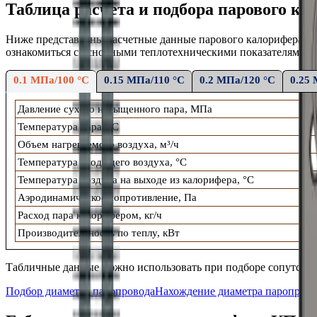
Таблица расчета и подбора парового к
Ниже представлены расчетные данные
парового
калорифера К
ознакомиться с основными теплотехническими показателями: т
0.1 МПа/100 °С
0.15 МПа/110 °С
0.2 МПа/120 °С
0.25
Давление сухого насыщенного пара, МПа
Температура пара, °С
Объем нагреваемого воздуха, м³/ч
Температура входящего воздуха, °С
Температура воздуха на выходе из калорифера, °С
Аэродинамическое сопротивление, Па
Расход пара калорифером, кг/ч
Производительность по теплу, кВт
Табличные данные можно использовать при подборе сопутств
Подбор диаметра паропровода
Нахождение диаметра паропровод