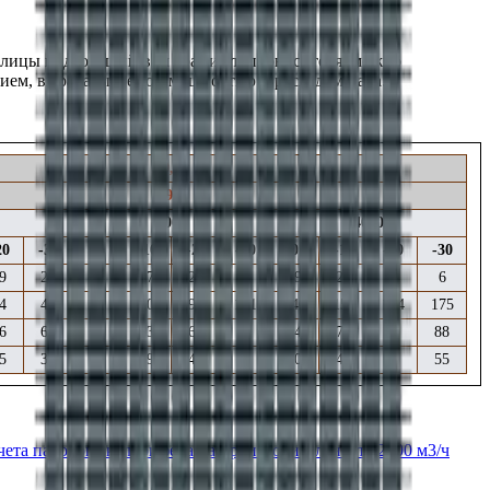
аблицы подходящий вам график теплоносителя, можно
ием,
вырабатываемой мощностью
и расходом пара
.
0,1
99,6
3000
4000
20
-30
0
-10
-20
-30
0
-10
-20
-30
9
22
34
27
20
12
29
21
14
6
4
46
85
90
95
101
146
155
164
175
6
62
56
63
69
76
64
72
80
88
5
39
35
39
43
48
40
45
50
55
чета парового калорифера на производительность 2000 м3/ч