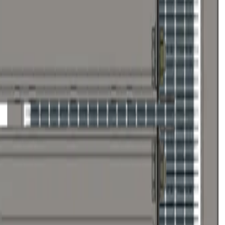
Т 10704-91
734-75
ем