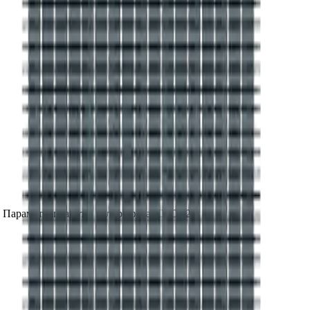
. Параметры работы калорифера
КПСк 2-1
на