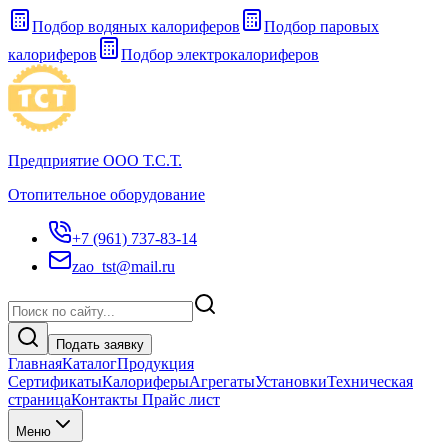
Подбор водяных калориферов
Подбор паровых
калориферов
Подбор электрокалориферов
Предприятие ООО Т.С.Т.
Отопительное оборудование
+7 (961) 737-83-14
zao_tst@mail.ru
Подать заявку
Главная
Каталог
Продукция
Сертификаты
Калориферы
Агрегаты
Установки
Техническая
страница
Контакты Прайс лист
Меню