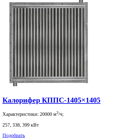
Калорифер КППС-1405×1405
3
Характеристики:
20000
м
/ч;
257, 338, 399
кВт
Подобрать