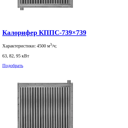
Калорифер КППС-739×739
3
Характеристики:
4500
м
/ч;
63, 82, 95
кВт
Подобрать