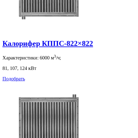
Калорифер КППС-822×822
3
Характеристики:
6000
м
/ч;
81, 107, 124
кВт
Подобрать