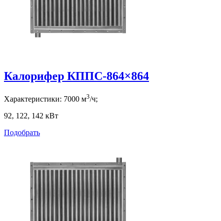
Калорифер КППС-864×864
3
Характеристики:
7000
м
/ч;
92, 122, 142
кВт
Подобрать