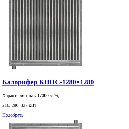
Калорифер КППС-1280×1280
3
Характеристики:
17000
м
/ч;
216, 286, 337
кВт
Подобрать