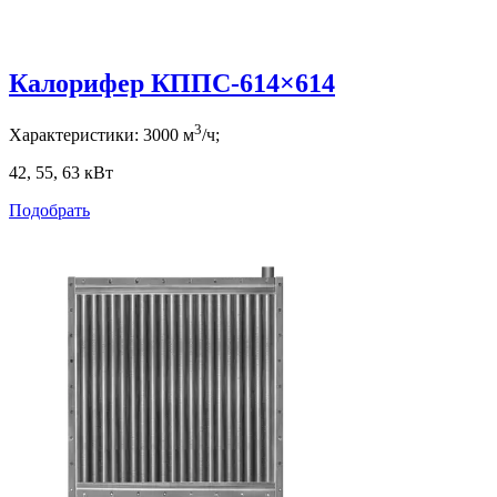
Калорифер КППС-614×614
3
Характеристики:
3000
м
/ч;
42, 55, 63
кВт
Подобрать