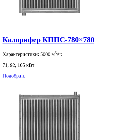
Калорифер КППС-780×780
3
Характеристики:
5000
м
/ч;
71, 92, 105
кВт
Подобрать