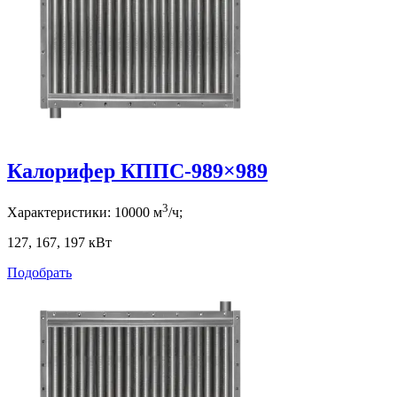
Калорифер КППС-989×989
3
Характеристики:
10000
м
/ч;
127, 167, 197
кВт
Подобрать