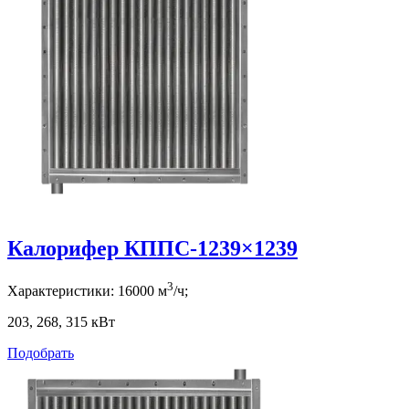
Калорифер КППС-1239×1239
3
Характеристики:
16000
м
/ч;
203, 268, 315
кВт
Подобрать