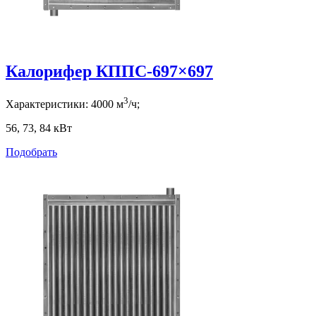
Калорифер КППС-697×697
3
Характеристики:
4000
м
/ч;
56, 73, 84
кВт
Подобрать