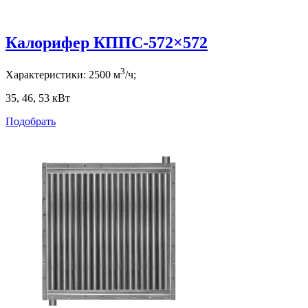
Калорифер КППС-572×572
3
Характеристики:
2500
м
/ч;
35, 46, 53
кВт
Подобрать