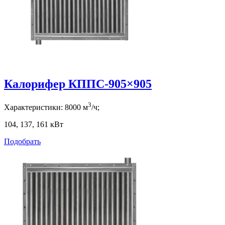
Калорифер КППС-905×905
3
Характеристики:
8000
м
/ч;
104, 137, 161
кВт
Подобрать