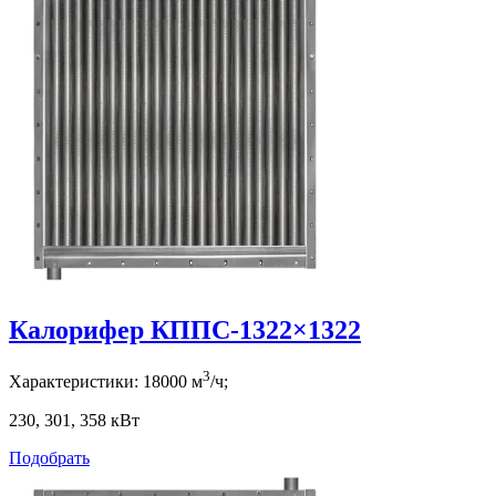
Калорифер КППС-1322×1322
3
Характеристики:
18000
м
/ч;
230, 301, 358
кВт
Подобрать