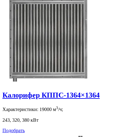
Калорифер КППС-1364×1364
3
Характеристики:
19000
м
/ч;
243, 320, 380
кВт
Подобрать