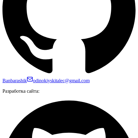
Banbarashik
odinokiyskitalec@gmail.com
Разработка сайта: