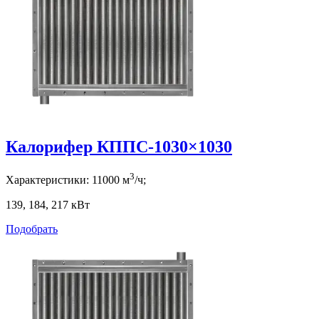
Калорифер КППС-1030×1030
3
Характеристики:
11000
м
/ч;
139, 184, 217
кВт
Подобрать