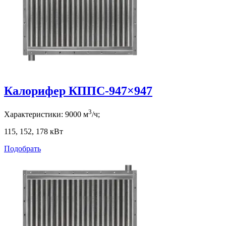
Калорифер КППС-947×947
3
Характеристики:
9000
м
/ч;
115, 152, 178
кВт
Подобрать