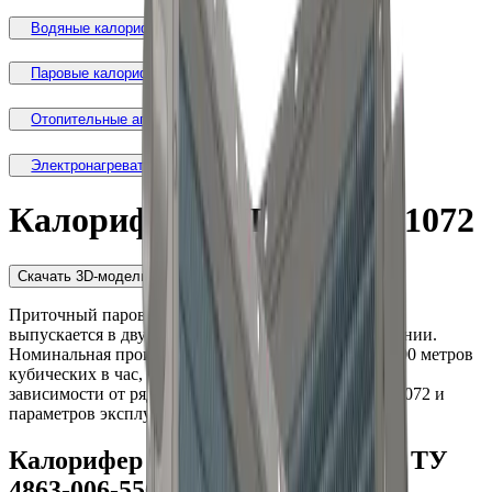
Водяные калориферы
Паровые калориферы
Отопительные агрегаты
Электронагреватели
Калорифер КППС-1072×1072
Скачать 3D-модель
Приточный
паровой
калорифер
КППС-1072x1072
выпускается в двух, трех и четырех рядном исполнении.
Номинальная производительность по воздуху –
12000
метров
кубических в час, тепловая мощность варьируется в
зависимости от рядности калорифера
КППС-1072x1072
и
параметров эксплуатации.
Калорифер КППС-1072×1072
У3
.
ТУ
4863-006-55613706-25