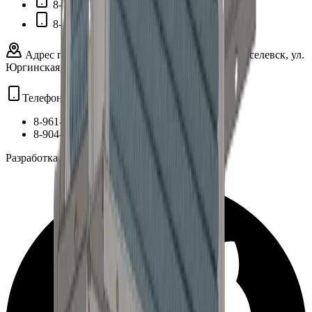
8-961-737-83-14 - технические вопросы
8-904-968-14-88 - отдел продаж
Адрес предприятия:
Кемеровская область, г. Киселевск, ул.
Юргинская, 1
Телефоны:
8-961-737-83-14
- технические вопросы
8-904-968-14-88
- отдел продаж
Разработка сайта: