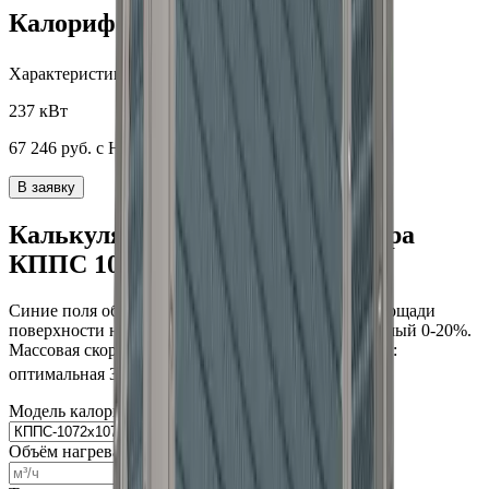
Калорифер КППС 1072x1072_4
3
Характеристики:
12000
м
/ч;
237 кВт
67 246
руб. с НДС
В заявку
Калькулятор подбора калорифера
КППС 1072x1072
Синие поля обязательны для заполнения. Запас площади
поверхности нагрева: оптимальный 10%, допустимый 0-20%.
Массовая скорость воздуха в фронтальном сечении:
2
2
оптимальная 3-5 кг/м
•с, допустимая 1.5-8 кг/м
•с.
Модель калорифера
Объём нагреваемого воздуха: