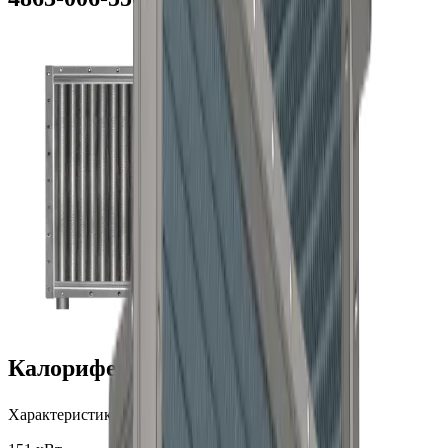
Калорифер КППС 1072x1072_2
3
Характеристики:
12000
м
/ч;