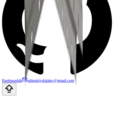
Banbarashik
odinokiyskitalec@gmail.com