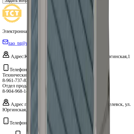
Задать вопрос
Электронная почта
zao_tst@mail.ru
Адрес:
Кемеровская область,
г. Киселевск, ул. Юргинская,1
Телефоны:
Технические вопросы
8-961-737-83-14
Отдел продаж
8-904-968-14-88
Адрес предприятия:
Кемеровская область, г. Киселевск, ул.
Юргинская, 1
Телефоны: