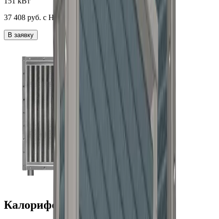
151 кВт
37 408
руб. с НДС
В заявку
Калорифер КППС 1072x1072_3