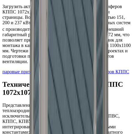
Загрузить актуальные CAD-модели
паровых
калориферов
КППС 1072x1072
можно по ссылке в верхней части
страницы.
Воздухонагреватели
с тепловой мощностью
151,
200 и 237
кВт специально разработаны для приточных систем
3
с производительностью по воздуху
12000
м
/час.
Внешний
габаритный размер по фланцам составляет
1072x1072
мм, что
позволяет применять данный
паровой
теплообменник для
монтажа в камеры и стандартные проемы размером
1100
х
1100
мм.
Чертежи
предназначены для использования в
проектах и
подготовки присоединяемых к
калориферу элементов
вентиляции.
паровые приточные калориферы
Каталог калориферов КППС
Технические характеристики КППС
1072x1072
Представленные в онлайн-калькуляторе
теплоаэродинамические параметры применимы
исключительно к приточным калориферам серии КПВС,
КППС, КПВУ, КППУ. Расчетный алгоритм жестко
интегрирован с их специфическими конструктивными
константами: геометрической конфигурацией шахматного