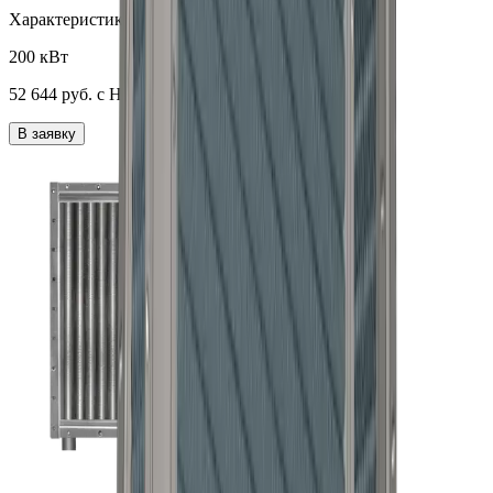
3
Характеристики:
12000
м
/ч;
200 кВт
52 644
руб. с НДС
В заявку