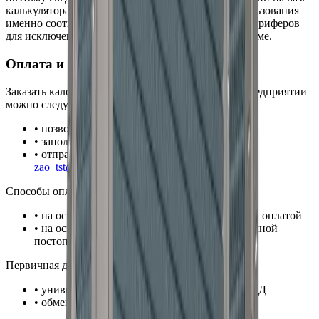
калькулятора подбора требует обязательного использования
именно соответствующих моделей приточных калориферов
для исключения нерасчетных режимов в общей схеме.
Оплата и доставка
КППС 1072x1072
Заказать
калорифер
КППС 1072x1072
на нашем предприятии
можно следующими способами:
• позвонив по телефону:
+7 (904) 968-14-88
• заполнив форму заявки на нашем сайте
• отправив письмо на электронную почту:
zao_tst@mail.ru
Способы оплаты
калорифера
КППС 1072x1072
:
• на основании счета с частичной или полной оплатой
• на основании договора с частичной или полной
постоплатой
Первичная документация:
• универсальный передаточный документ УПД
• обмен документами через ЭДО