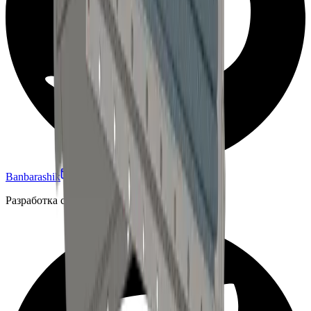
Banbarashik
odinokiyskitalec@gmail.com
Разработка сайта: