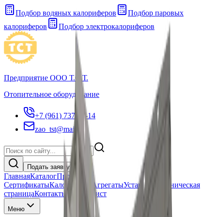
Подбор водяных калориферов
Подбор паровых
калориферов
Подбор электрокалориферов
Предприятие ООО Т.С.Т.
Отопительное оборудование
+7 (961) 737-83-14
zao_tst@mail.ru
Подать заявку
Главная
Каталог
Продукция
Сертификаты
Калориферы
Агрегаты
Установки
Техническая
страница
Контакты Прайс лист
Меню