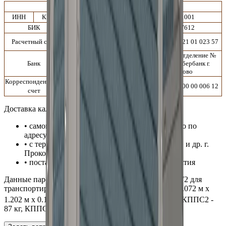
Банковские реквизиты ООО «Т.С.Т.»
ИНН
КПП
5404002676
421401001
БИК
044525411
043207612
407 028 105 1307 00
Расчетный счет
407 028 100 2621 01 023 57
000 31
Филиал «Центральный»
Кемеровское отделение №
Банк
Банка ВТБ ПАО г.
8615 ПАО Сбербанк г.
Москва
Кемерово
Корреспондентский
301 018 101 4525 00
301 018 102 0000 00 006 12
004 11
счет
Доставка
калорифера
КППС 1072x1072
:
• самовывоз со склада завода, расположенного по
адресу: г. Киселевск, ул. Юргинская 1
• с терминалов ТК «ПЭК», «Деловые Линии» и др. г.
Прокопьевска
• поставка автотранспортом нашего предприятия
Данные
парового
теплообменника
КППС 1072x1072
для
транспортировки. Внешние габаритные размеры
:
1.072
м х
3
1.202
м х 0.180 м; объем:
0.232
м
;
вес калорифера:
КППС
2 -
87
кг,
КППС
3 -
113
кг,
КППС
4 -
138
кг.