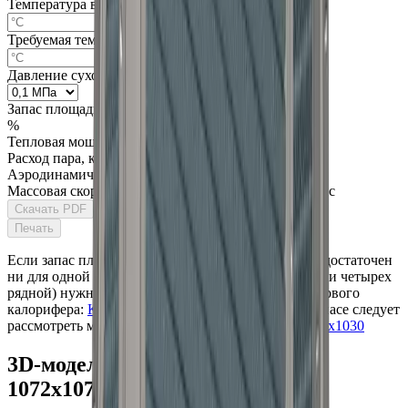
Температура входящего воздуха:
Требуемая температура воздуха на выходе:
Давление сухого насыщенного пара
Запас площади поверхности нагрева калорифера:
%
Тепловая мощность, кВт
Расход пара, кг/час
Аэродинамическое сопротивление, Па
Массовая скорость воздуха в фронт. сечении, кг/м²·с
Скачать PDF
Печать
Если запас площади поверхности теплообмена не достаточен
ни для одной модели
КППС 1072x1072
(двух, трех и четырех
рядной) нужно перейти к следующему номеру
парового
калорифера:
КППС-1114x1114
При избыточном запасе следует
рассмотреть меньший теплообменник:
КППС-1030x1030
3D-модели калорифера КППС
1072x1072 для проектирования