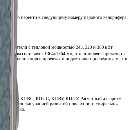
дной) нужно перейти к следующему номеру
парового
калорифера:
хонагреватели
с тепловой мощностью
243, 320 и 380
кВт
о фланцам составляет
1364x1364
мм, что позволяет применять
для использования в
проектах и подготовки присоединяемых к
ерам серии КПВС, КППС, КПВУ, КППУ. Расчетный алгоритм
 шагом и конфигурацией развитой поверхности спирально-
ного потока.