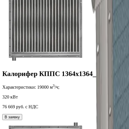
Калорифер КППС 1364x1364_3
3
Характеристики:
19000
м
/ч;
320 кВт
76 669
руб. с НДС
В заявку