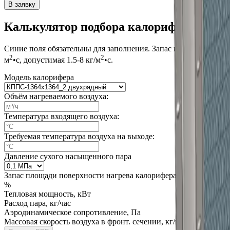
В заявку
Калькулятор подбора калорифера КППС
Синие поля обязательны для заполнения. Запас площади поверх
2
2
м
•с, допустимая 1.5-8 кг/м
•с.
Модель калорифера
Объём нагреваемого воздуха:
Температура входящего воздуха:
Требуемая температура воздуха на выходе:
Давление сухого насыщенного пара
Запас площади поверхности нагрева калорифера:
%
Тепловая мощность, кВт
Расход пара, кг/час
Аэродинамическое сопротивление, Па
Массовая скорость воздуха в фронт. сечении, кг/м²·с