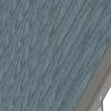
ПС
2
КППС
3
КППС
4
КППС
2
КППС
3
КППС
4
3.0
64.8
85.9
133
177
219
ки КСк, КПСк, ТВВ, КП с применительными непосредственно к 
твующих разделах сайта.
феры КП
тому сведение параметров приточной вентиляции на базе кальку
ения нерасчетных режимов в общей схеме.
ожно следующими способами:
латой