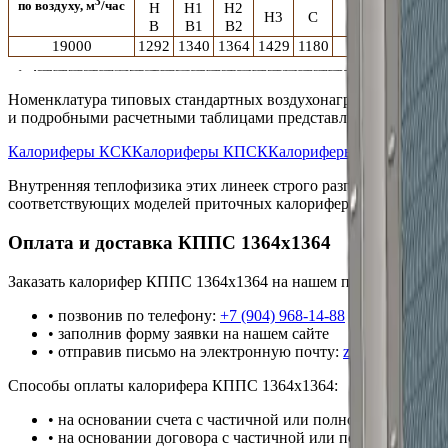
3
по воздуху, м
/час
H
H1
H2
H3
C
мм
КП
B
B1
B2
19000
1292
1340
1364
1429
1180
65
4
Номенклатура типовых стандартных воздухонагревателей мар
и подробными расчетными таблицами представлена в соответс
Калориферы КСК
Калориферы КПСК
Калориферы ТВВ
Калори
Внутренняя теплофизика этих линеек строго разграничена, поэ
соответствующих моделей приточных калориферов для исключ
Оплата и доставка
КППС 1364x1364
Заказать
калорифер
КППС 1364x1364
на нашем предприятии м
• позвонив по телефону:
+7 (904) 968-14-88
• заполнив форму заявки на нашем сайте
• отправив письмо на электронную почту:
zao_tst@mail.ru
Способы оплаты
калорифера
КППС 1364x1364
:
• на основании счета с частичной или полной оплатой
• на основании договора с частичной или полной постоп