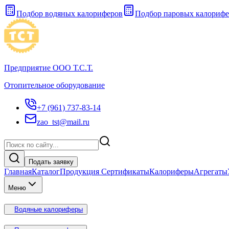
Подбор водяных калориферов
Подбор паровых калорифе
Предприятие ООО Т.С.Т.
Отопительное оборудование
+7 (961) 737-83-14
zao_tst@mail.ru
Подать заявку
Главная
Каталог
Продукция Сертификаты
Калориферы
Агрегаты
Меню
Водяные калориферы