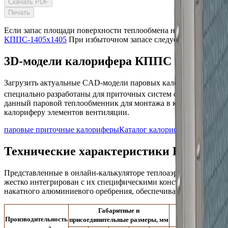
Скачать PDF
Печать
Если запас площади поверхности теплообмена не достаточен н
КППС-1405x1405
При избыточном запасе следует рассмотрет
3D-модели калорифера КППС 1364x1364
Загрузить актуальные CAD-модели
паровых
калориферов
КППС
специально разработаны для приточных систем с производите
данный
паровой
теплообменник для монтажа в камеры и стан
калориферу элементов вентиляции.
паровые приточные калориферы
Каталог калориферов КППС
Технические характеристики КППС 13
Представленные в онлайн-калькуляторе теплоаэродинамичес
жестко интегрирован с их специфическими конструктивными к
накатного алюминиевого оребрения, обеспечивающим наимень
П
Габаритные и
dy
Производительность
присоединительные размеры, мм