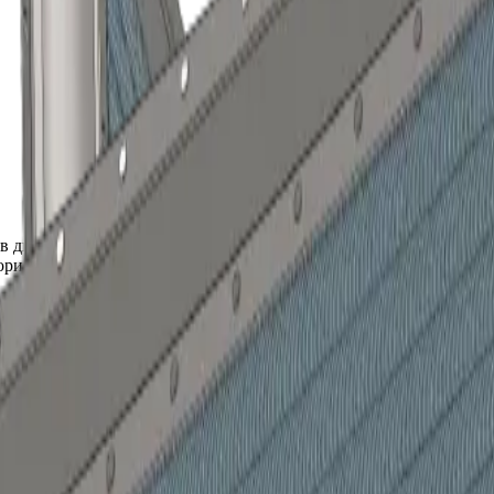
в двух, трех и четырех рядном исполнении. Номинальная произ
лорифера
КППС-1364x1364
и параметров эксплуатации.
3-006-55613706-25