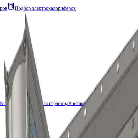
ров
Подбор электрокалориферов
Установки
Техническая страница
Контакты Прайс лист