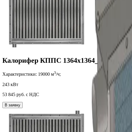
Калорифер КППС 1364x1364_2
3
Характеристики:
19000
м
/ч;
243 кВт
53 845
руб. с НДС
В заявку