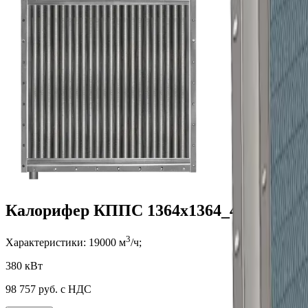
Калорифер КППС 1364x1364_4
3
Характеристики:
19000
м
/ч;
380 кВт
98 757
руб. с НДС