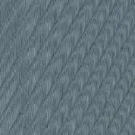
и для одной модели
КППС 1364x1364
(двух, трех и четырех ря
ь меньший теплообменник:
КППС-1322x1322
 для проектирования
 1364x1364
можно по ссылке в верхней части страницы.
Возду
3
льностью по воздуху
19000
м
/час.
Внешний
габаритный размер п
дартные проемы размером
1400
х
1400
мм.
Чертежи
предназначены 
64x1364
кие параметры применимы исключительно к приточным калориф
онстантами: геометрической конфигурацией шахматного пучка,
шее аэродинамическое сопротивление при прохождении воздуш
лощадь поверхности
Масса, кг
2
теплообмена, м