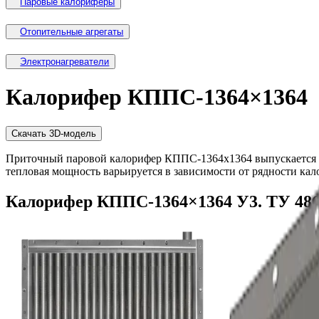
Паровые калориферы
Отопительные агрегаты
Электронагреватели
Калорифер КППС-1364×1364
Скачать 3D-модель
Приточный
паровой
калорифер
КППС-1364x1364
выпускается 
тепловая мощность варьируется в зависимости от рядности ка
Калорифер КППС-1364×1364
У3
.
ТУ 486