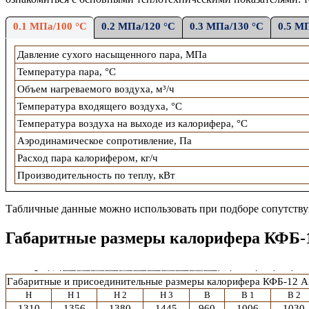
0.1 МПа/100 °С
0.2 МПа/120 °С
0.3 МПа/130 °С
0.5 М
Давление сухого насыщенного пара, МПа
Температура пара, °С
Объем нагреваемого воздуха, м³/ч
Температура входящего воздуха, °С
Температура воздуха на выходе из калорифера, °С
Аэродинамическое сопротивление, Па
Расход пара калорифером, кг/ч
Производительность по теплу, кВт
Табличные данные можно использовать при подборе сопутств
Габаритные размеры калорифера КФБ-
Габаритные и присоединительные размеры калорифера
КФБ-12 А
H
H 1
H 2
H 3
B
B 1
B 2
1310
1356
1380
1445
960
1006
1030