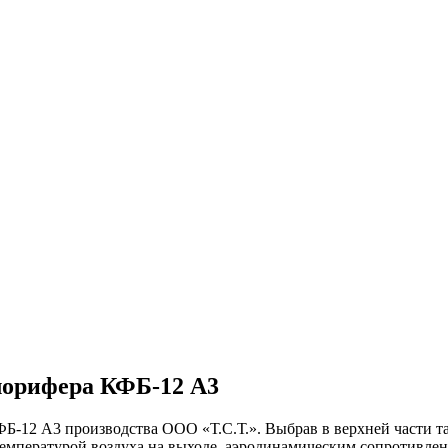
алорифера КФБ-12 А3
ФБ-12 А3
производства ООО «Т.С.Т.». Выбрав в верхней части 
емпературой воздуха на выходе,
аэродинамическим сопротивлен