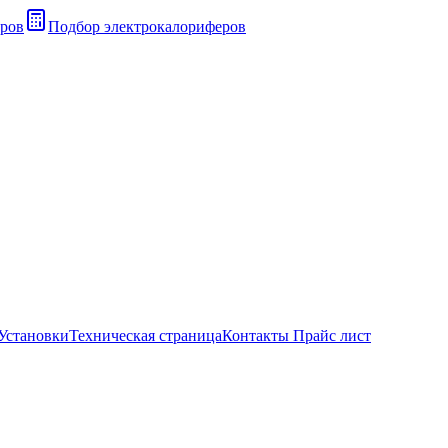
ров
Подбор электрокалориферов
Установки
Техническая страница
Контакты Прайс лист