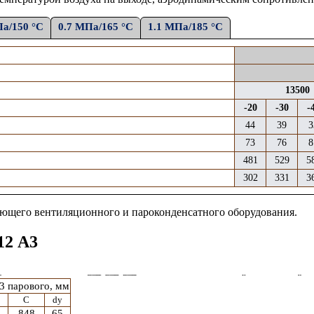
Па/150 °С
0.7 МПа/165 °С
1.1 МПа/185 °С
13500
-20
-30
-
44
39
3
73
76
8
481
529
5
302
331
3
ующего
вентиляционного и
пароконденсатного
оборудования.
12 А3
3
парового
, мм
C
dy
848
65