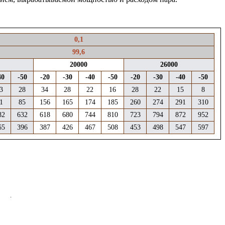
0,1
99,6
20000
26000
40
-50
-20
-30
-40
-50
-20
-30
-40
-50
3
28
34
28
22
16
28
22
15
8
1
85
156
165
174
185
260
274
291
310
82
632
618
680
744
810
723
794
872
952
65
396
387
426
467
508
453
498
547
597