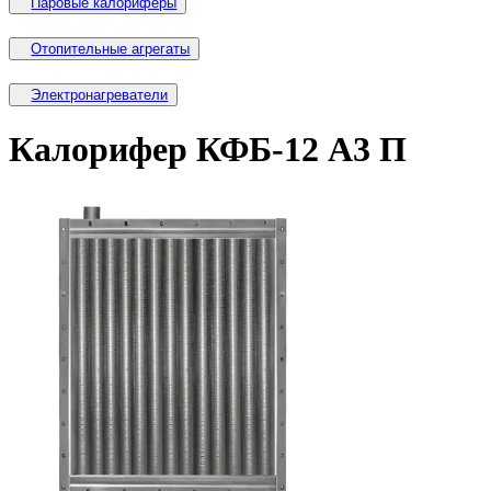
Паровые калориферы
Отопительные агрегаты
Электронагреватели
Калорифер КФБ-12 А3 П