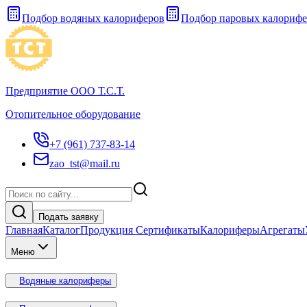
Подбор водяных калориферов
Подбор паровых калорифе
Предприятие ООО Т.С.Т.
Отопительное оборудование
+7 (961) 737-83-14
zao_tst@mail.ru
Подать заявку
Главная
Каталог
Продукция Сертификаты
Калориферы
Агрегаты
Меню
Водяные калориферы