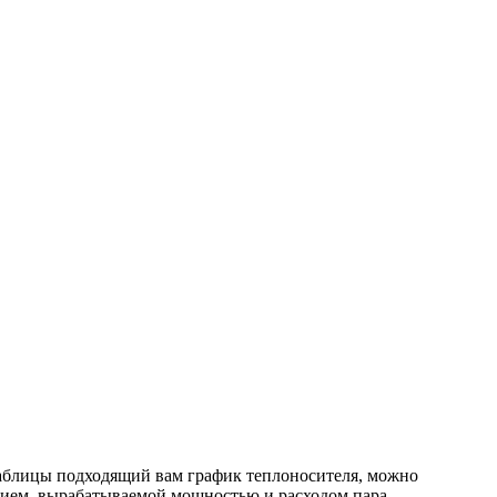
таблицы подходящий вам график теплоносителя, можно
ием,
вырабатываемой мощностью
и расходом пара
.