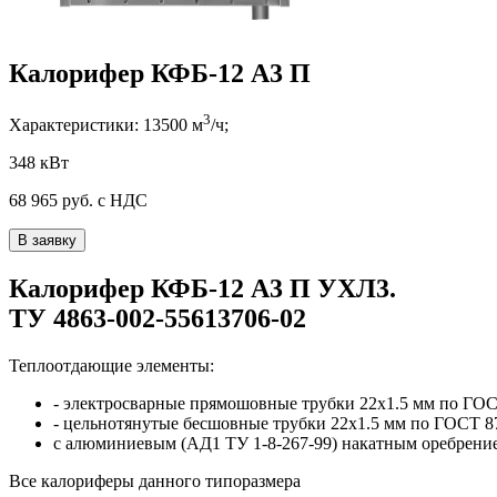
Калорифер КФБ-12 А3 П
3
Характеристики:
13500
м
/ч;
348 кВт
68 965
руб. с НДС
В заявку
Калорифер
КФБ-12 А3 П
УХЛ3
.
ТУ 4863-002-55613706-02
Теплоотдающие элементы:
- электросварные прямошовные трубки
22x1.5
мм по ГОС
- цельнотянутые бесшовные трубки
22x1.5
мм по ГОСТ 8
с алюминиевым (АД1 ТУ 1-8-267-99) накатным оребрени
Все калориферы
данного типоразмера