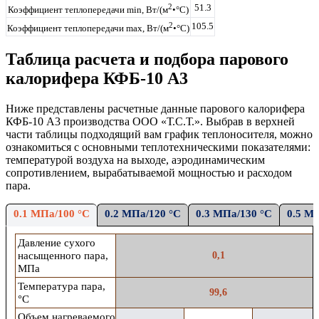
2
51.3
Коэффициент теплопередачи min, Вт/(м
•°С)
2
105.5
Коэффициент теплопередачи max, Вт/(м
•°С)
Таблица расчета и подбора парового
калорифера КФБ-10 А3
Ниже представлены расчетные данные
парового
калорифера
КФБ-10 А3
производства ООО «Т.С.Т.». Выбрав в верхней
части таблицы подходящий вам график теплоносителя, можно
ознакомиться с основными теплотехническими показателями:
температурой воздуха на выходе,
аэродинамическим
сопротивлением,
вырабатываемой мощностью
и расходом
пара
.
0.1 МПа/100 °С
0.2 МПа/120 °С
0.3 МПа/130 °С
0.5 М
Давление сухого
насыщенного пара,
0,1
МПа
Температура пара,
99,6
°С
Объем нагреваемого