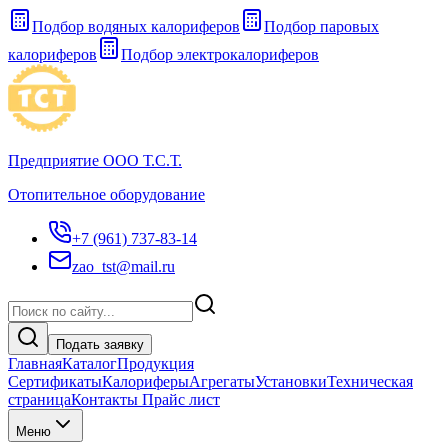
Подбор водяных калориферов
Подбор паровых
калориферов
Подбор электрокалориферов
Предприятие ООО Т.С.Т.
Отопительное оборудование
+7 (961) 737-83-14
zao_tst@mail.ru
Подать заявку
Главная
Каталог
Продукция
Сертификаты
Калориферы
Агрегаты
Установки
Техническая
страница
Контакты Прайс лист
Меню