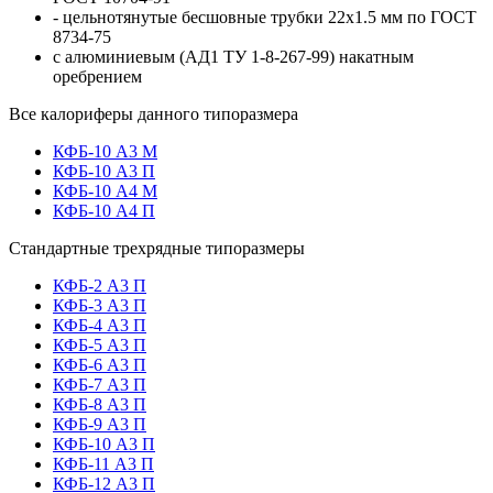
- цельнотянутые бесшовные трубки
22x1.5
мм по ГОСТ
8734-75
с алюминиевым (АД1 ТУ 1-8-267-99) накатным
оребрением
Все калориферы
данного типоразмера
КФБ-10 А3 М
КФБ-10 А3 П
КФБ-10 А4 М
КФБ-10 А4 П
Стандартные
трехрядные
типоразмеры
КФБ-2 А3 П
КФБ-3 А3 П
КФБ-4 А3 П
КФБ-5 А3 П
КФБ-6 А3 П
КФБ-7 А3 П
КФБ-8 А3 П
КФБ-9 А3 П
КФБ-10 А3 П
КФБ-11 А3 П
КФБ-12 А3 П