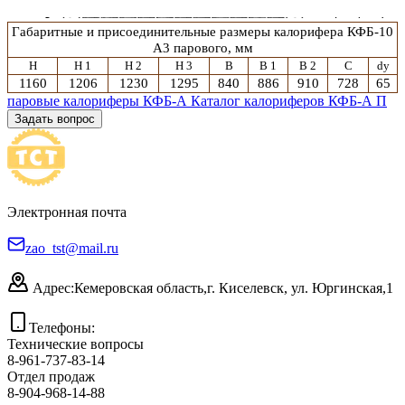
Габаритные и присоединительные размеры калорифера
КФБ-10
А3
парового
, мм
H
H 1
H 2
H 3
B
B 1
B 2
C
dy
1160
1206
1230
1295
840
886
910
728
65
паровые калориферы КФБ-А
Каталог калориферов КФБ-А П
Задать вопрос
Электронная почта
zao_tst@mail.ru
Адрес:
Кемеровская область,
г. Киселевск, ул. Юргинская,1
Телефоны:
Технические вопросы
8-961-737-83-14
Отдел продаж
8-904-968-14-88