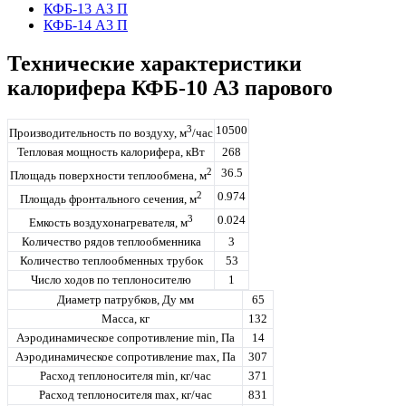
КФБ-13 А3 П
КФБ-14 А3 П
Технические характеристики
калорифера КФБ-10 А3 парового
3
10500
Производительность по воздуху, м
/час
Тепловая мощность калорифера, кВт
268
2
36.5
Площадь поверхности теплообмена, м
2
0.974
Площадь фронтального сечения, м
3
0.024
Емкость воздухонагревателя, м
Количество рядов теплообменника
3
Количество теплообменных трубок
53
Число ходов по теплоносителю
1
Диаметр патрубков, Ду мм
65
Масса, кг
132
Аэродинамическое сопротивление min, Па
14
Аэродинамическое сопротивление max, Па
307
Расход теплоносителя min, кг/час
371
Расход теплоносителя max, кг/час
831