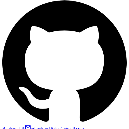
Banbarashik
odinokiyskitalec@gmail.com