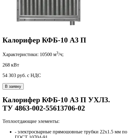
Калорифер КФБ-10 А3 П
3
Характеристики:
10500
м
/ч;
268 кВт
54 303
руб. с НДС
В заявку
Калорифер
КФБ-10 А3 П
УХЛ3
.
ТУ 4863-002-55613706-02
Теплоотдающие элементы:
- электросварные прямошовные трубки
22x1.5
мм по
ГОСТ 10704-91