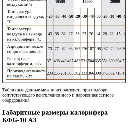
10500
16000
20000
воздуха, м³/ч
Температура
входящего воздуха,
-20
-30
-40
-50
-20
-30
-40
-50
-20
-30
-40
-50
°С
Температура
воздуха на выходе
43
38
32
27
33
27
20
14
28
21
15
8
из калорифера, °С
Аэродинамическое
73
77
82
86
167
176
187
198
257
272
288
30
сопротивление, Па
Расход пара
371
408
449
487
482
531
584
635
551
609
664
72
калорифером, кг/ч
Производительность
233
256
281
305
302
333
366
398
345
382
416
45
по теплу, кВт
Табличные данные можно использовать при подборе
сопутствующего
вентиляционного и
пароконденсатного
оборудования.
Габаритные размеры калорифера
КФБ-10 А3