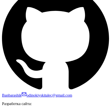
Banbarashik
odinokiyskitalec@gmail.com
Разработка сайта: