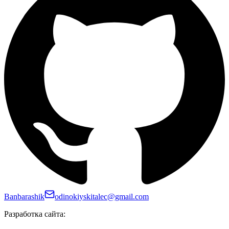
Banbarashik
odinokiyskitalec@gmail.com
Разработка сайта: