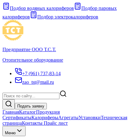
Подбор водяных калориферов
Подбор паровых
калориферов
Подбор электрокалориферов
Предприятие ООО Т.С.Т.
Отопительное оборудование
+7 (961) 737-83-14
zao_tst@mail.ru
Подать заявку
Главная
Каталог
Продукция
Сертификаты
Калориферы
Агрегаты
Установки
Техническая
страница
Контакты Прайс лист
Меню