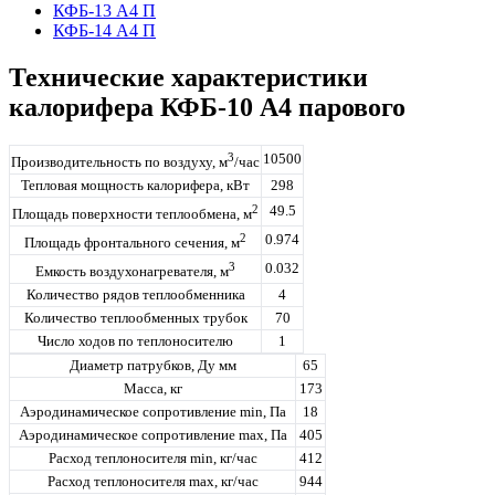
КФБ-13 А4 П
КФБ-14 А4 П
Технические характеристики
калорифера КФБ-10 А4 парового
3
10500
Производительность по воздуху, м
/час
Тепловая мощность калорифера, кВт
298
2
49.5
Площадь поверхности теплообмена, м
2
0.974
Площадь фронтального сечения, м
3
0.032
Емкость воздухонагревателя, м
Количество рядов теплообменника
4
Количество теплообменных трубок
70
Число ходов по теплоносителю
1
Диаметр патрубков, Ду мм
65
Масса, кг
173
Аэродинамическое сопротивление min, Па
18
Аэродинамическое сопротивление max, Па
405
Расход теплоносителя min, кг/час
412
Расход теплоносителя max, кг/час
944