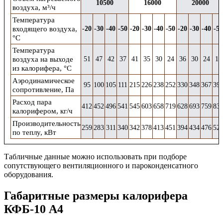
10500
16000
20000
воздуха, м³/ч
Температура
входящего воздуха,
-20
-30
-40
-50
-20
-30
-40
-50
-20
-30
-40
-50
°С
Температура
воздуха на выходе
51
47
42
37
41
35
30
24
36
30
24
17
из калорифера, °С
Аэродинамическое
95
100
105
111
215
226
238
252
330
348
367
39
сопротивление, Па
Расход пара
412
452
496
541
545
603
658
719
628
693
759
83
калорифером, кг/ч
Производительность
259
283
311
340
342
378
413
451
394
434
476
52
по теплу, кВт
Табличные данные можно использовать при подборе
сопутствующего
вентиляционного и
пароконденсатного
оборудования.
Габаритные размеры калорифера
КФБ-10 А4