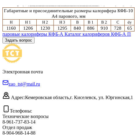
Габаритные и присоединительные размеры калорифера
КФБ-10
А4
парового
, мм
H
H 1
H 2
H 3
B
B 1
B 2
C
dy
1160
1206
1230
1295
840
886
910
728
65
паровые калориферы КФБ-А
Каталог калориферов КФБ-А П
Задать вопрос
Электронная почта
zao_tst@mail.ru
Адрес:
Кемеровская область,
г. Киселевск, ул. Юргинская,1
Телефоны:
Технические вопросы
8-961-737-83-14
Отдел продаж
8-904-968-14-88