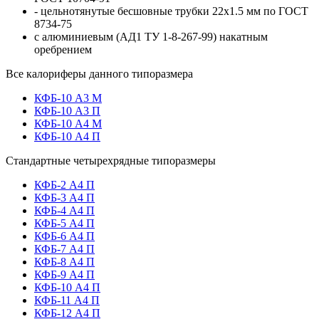
- цельнотянутые бесшовные трубки
22x1.5
мм по ГОСТ
8734-75
с алюминиевым (АД1 ТУ 1-8-267-99) накатным
оребрением
Все калориферы
данного типоразмера
КФБ-10 А3 М
КФБ-10 А3 П
КФБ-10 А4 М
КФБ-10 А4 П
Стандартные
четырехрядные
типоразмеры
КФБ-2 А4 П
КФБ-3 А4 П
КФБ-4 А4 П
КФБ-5 А4 П
КФБ-6 А4 П
КФБ-7 А4 П
КФБ-8 А4 П
КФБ-9 А4 П
КФБ-10 А4 П
КФБ-11 А4 П
КФБ-12 А4 П