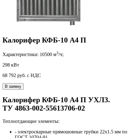
Калорифер КФБ-10 А4 П
3
Характеристики:
10500
м
/ч;
298 кВт
68 792
руб. с НДС
В заявку
Калорифер
КФБ-10 А4 П
УХЛ3
.
ТУ 4863-002-55613706-02
Теплоотдающие элементы:
- электросварные прямошовные трубки
22x1.5
мм по
ГОСТ 10704-91