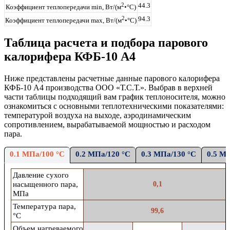
2
44.3
Коэффициент теплопередачи min, Вт/(м
•°С)
2
94.3
Коэффициент теплопередачи max, Вт/(м
•°С)
Таблица расчета и подбора парового
калорифера КФБ-10 А4
Ниже представлены расчетные данные
парового
калорифера
КФБ-10 А4
производства ООО «Т.С.Т.». Выбрав в верхней
части таблицы подходящий вам график теплоносителя, можно
ознакомиться с основными теплотехническими показателями:
температурой воздуха на выходе,
аэродинамическим
сопротивлением,
вырабатываемой мощностью
и расходом
пара
.
0.1 МПа/100 °С
0.2 МПа/120 °С
0.3 МПа/130 °С
0.5 М
Давление сухого
насыщенного пара,
0,1
МПа
Температура пара,
99,6
°С
Объем нагреваемого