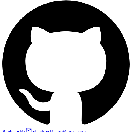
Banbarashik
odinokiyskitalec@gmail.com