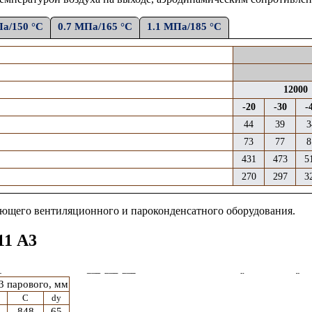
Па/150 °С
0.7 МПа/165 °С
1.1 МПа/185 °С
12000
-20
-30
-
44
39
3
73
77
8
431
473
5
270
297
3
ующего
вентиляционного и
пароконденсатного
оборудования.
11 А3
3
парового
, мм
C
dy
848
65