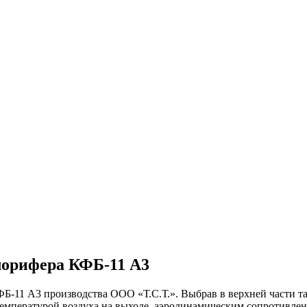
алорифера КФБ-11 А3
ФБ-11 А3
производства ООО «Т.С.Т.». Выбрав в верхней части 
емпературой воздуха на выходе,
аэродинамическим сопротивлен