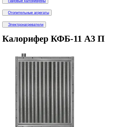
Паровые калориферы
Отопительные агрегаты
Электронагреватели
Калорифер КФБ-11 А3 П