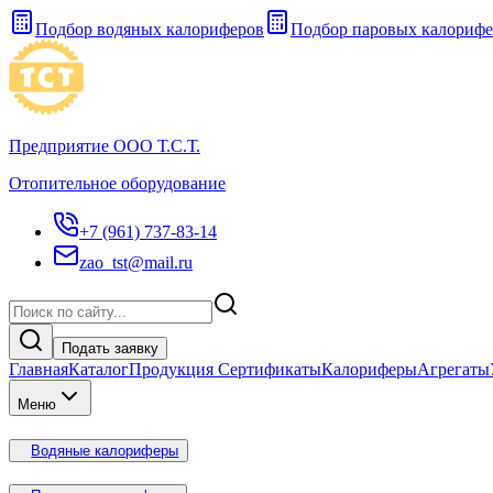
Подбор водяных калориферов
Подбор паровых калорифе
Предприятие ООО Т.С.Т.
Отопительное оборудование
+7 (961) 737-83-14
zao_tst@mail.ru
Подать заявку
Главная
Каталог
Продукция Сертификаты
Калориферы
Агрегаты
Меню
Водяные калориферы