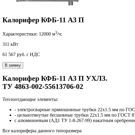
Калорифер КФБ-11 А3 П
3
Характеристики:
12000
м
/ч;
311 кВт
61 567
руб. с НДС
В заявку
Калорифер
КФБ-11 А3 П
УХЛ3
.
ТУ 4863-002-55613706-02
Теплоотдающие элементы:
- электросварные прямошовные трубки
22x1.5
мм по ГОС
- цельнотянутые бесшовные трубки
22x1.5
мм по ГОСТ 8
с алюминиевым (АД1 ТУ 1-8-267-99) накатным оребрени
Все калориферы
данного типоразмера