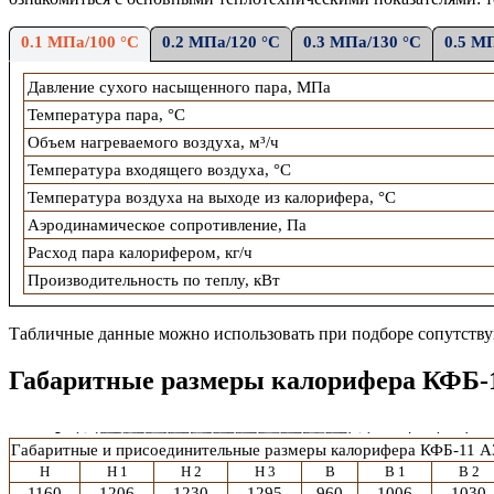
0.1 МПа/100 °С
0.2 МПа/120 °С
0.3 МПа/130 °С
0.5 М
Давление сухого насыщенного пара, МПа
Температура пара, °С
Объем нагреваемого воздуха, м³/ч
Температура входящего воздуха, °С
Температура воздуха на выходе из калорифера, °С
Аэродинамическое сопротивление, Па
Расход пара калорифером, кг/ч
Производительность по теплу, кВт
Табличные данные можно использовать при подборе сопутств
Габаритные размеры калорифера КФБ-
Габаритные и присоединительные размеры калорифера
КФБ-11 А
H
H 1
H 2
H 3
B
B 1
B 2
1160
1206
1230
1295
960
1006
1030