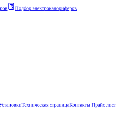
ров
Подбор электрокалориферов
Установки
Техническая страница
Контакты Прайс лист