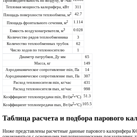
Производительность по воздуху, м
/час
Тепловая мощность калорифера, кВт
311
2
42.7
Площадь поверхности теплообмена, м
2
1.114
Площадь фронтального сечения, м
3
0.028
Емкость воздухонагревателя, м
Количество рядов теплообменника
3
Количество теплообменных трубок
62
Число ходов по теплоносителю
1
Диаметр патрубков, Ду мм
65
Масса, кг
149
Аэродинамическое сопротивление min, Па
14
Аэродинамическое сопротивление max, Па
307
Расход теплоносителя min, кг/час
431
Расход теплоносителя max, кг/час
998
2
51.3
Коэффициент теплопередачи min, Вт/(м
•°С)
2
105.5
Коэффициент теплопередачи max, Вт/(м
•°С)
Таблица расчета и подбора парового к
Ниже представлены расчетные данные
парового
калорифера К
ознакомиться с основными теплотехническими показателями: т