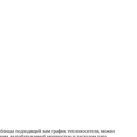
таблицы подходящий вам график теплоносителя, можно
ием,
вырабатываемой мощностью
и расходом пара
.