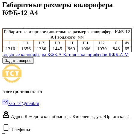
Габаритные размеры калорифера
КФБ-12 А4
Габаритные и присоединительные размеры калорифера
КФБ-12
А4
водяного
, мм
L
L 1
L 2
L 3
H
H 1
H 2
C
dy
1310
1356
1380
1445
960
1006
1030
848
65
водяные калориферы КФБ-А
Каталог калориферов КФБ-А М
Задать вопрос
Электронная почта
zao_tst@mail.ru
Адрес:
Кемеровская область,
г. Киселевск, ул. Юргинская,1
Телефоны: