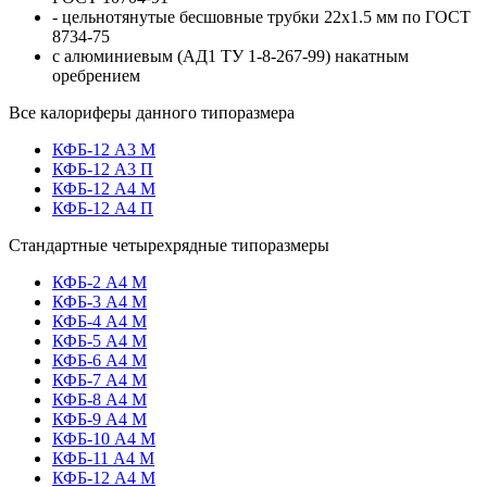
- цельнотянутые бесшовные трубки
22x1.5
мм по ГОСТ
8734-75
с алюминиевым (АД1 ТУ 1-8-267-99) накатным
оребрением
Все калориферы
данного типоразмера
КФБ-12 А3 М
КФБ-12 А3 П
КФБ-12 А4 М
КФБ-12 А4 П
Стандартные
четырехрядные
типоразмеры
КФБ-2 А4 М
КФБ-3 А4 М
КФБ-4 А4 М
КФБ-5 А4 М
КФБ-6 А4 М
КФБ-7 А4 М
КФБ-8 А4 М
КФБ-9 А4 М
КФБ-10 А4 М
КФБ-11 А4 М
КФБ-12 А4 М