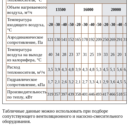
теплоносителя, °С
Объем нагреваемого
13500
16000
20000
воздуха, м³/ч
Температура
входящего воздуха,
-20
-30
-40
-50
-20
-30
-40
-50
-20
-30
-40
-50
°С
Аэродинамическое
121
130
141
152
165
178
192
209
250
269
291
31
сопротивление, Па
Температура
воздуха на выходе
40
34
28
23
37
31
25
19
33
26
20
14
из калорифера, °С
Расход
3,5
3,9
4,3
4,8
3,9
4,3
4,8
5,3
4,5
5,1
5,6
6,2
теплоносителя, м³/ч
Гидравлическое
1,7
2,1
2,6
3,2
2,1
2,7
3,3
4,1
2,9
3,6
4,5
5,5
сопротивление, кПа
Производительность
319
357
397
439
358
401
446
493
417
466
518
57
по теплу, кВт
Табличные данные можно использовать при подборе
сопутствующего
вентиляционного и
насосно-смесительного
оборудования.