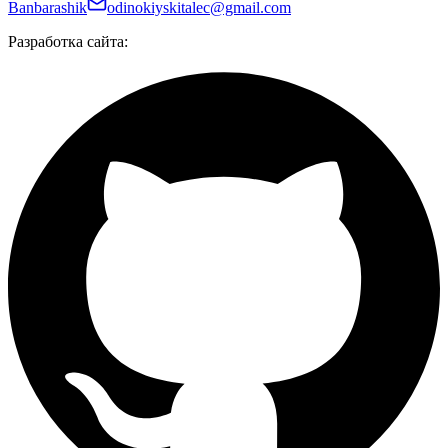
Banbarashik
odinokiyskitalec@gmail.com
Разработка сайта: