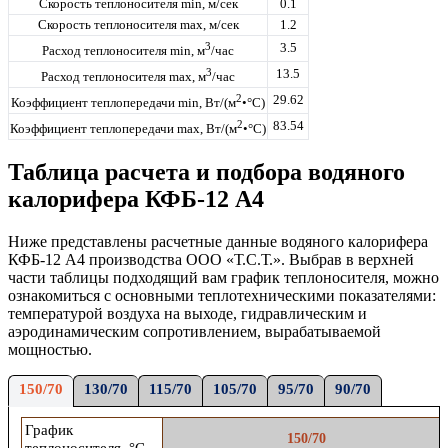
Скорость теплоносителя min, м/сек
0.1
Скорость теплоносителя max, м/сек
1.2
3
3.5
Расход теплоносителя min, м
/час
3
13.5
Расход теплоносителя max, м
/час
2
29.62
Коэффициент теплопередачи min, Вт/(м
•°С)
2
83.54
Коэффициент теплопередачи max, Вт/(м
•°С)
Таблица расчета и подбора водяного
калорифера КФБ-12 А4
Ниже представлены расчетные данные
водяного
калорифера
КФБ-12 А4
производства ООО «Т.С.Т.». Выбрав в верхней
части таблицы подходящий вам график теплоносителя, можно
ознакомиться с основными теплотехническими показателями:
температурой воздуха на выходе,
гидравлическим и
аэродинамическим сопротивлением,
вырабатываемой
мощностью
.
150/70
130/70
115/70
105/70
95/70
90/70
График
150/70