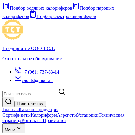
Подбор водяных калориферов
Подбор паровых
калориферов
Подбор электрокалориферов
Предприятие ООО Т.С.Т.
Отопительное оборудование
+7 (961) 737-83-14
zao_tst@mail.ru
Подать заявку
Главная
Каталог
Продукция
Сертификаты
Калориферы
Агрегаты
Установки
Техническая
страница
Контакты Прайс лист
Меню