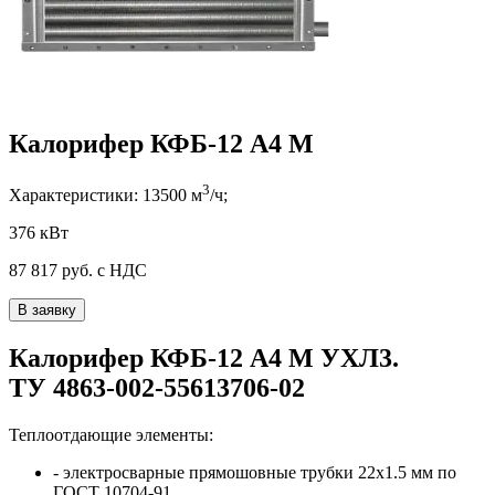
Калорифер КФБ-12 А4 М
3
Характеристики:
13500
м
/ч;
376 кВт
87 817
руб. с НДС
В заявку
Калорифер
КФБ-12 А4 М
УХЛ3
.
ТУ 4863-002-55613706-02
Теплоотдающие элементы:
- электросварные прямошовные трубки
22x1.5
мм по
ГОСТ 10704-91