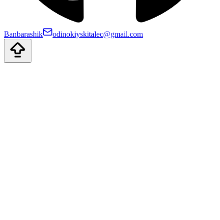
Banbarashik
odinokiyskitalec@gmail.com