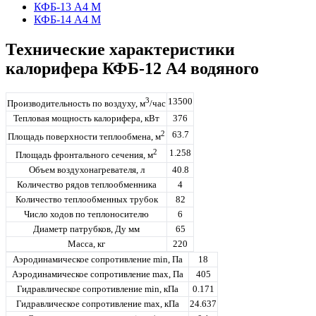
КФБ-13 А4 М
КФБ-14 А4 М
Технические характеристики
калорифера КФБ-12 А4 водяного
3
13500
Производительность по воздуху, м
/час
Тепловая мощность калорифера, кВт
376
2
63.7
Площадь поверхности теплообмена, м
2
1.258
Площадь фронтального сечения, м
Объем воздухонагревателя, л
40.8
Количество рядов теплообменника
4
Количество теплообменных трубок
82
Число ходов по теплоносителю
6
Диаметр патрубков, Ду мм
65
Масса, кг
220
Аэродинамическое сопротивление min, Па
18
Аэродинамическое сопротивление max, Па
405
Гидравлическое сопротивление min, кПа
0.171
Гидравлическое сопротивление max, кПа
24.637