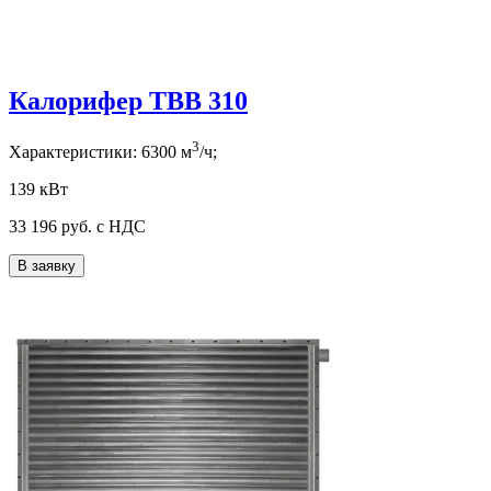
Калорифер ТВВ 310
3
Характеристики:
6300
м
/ч;
139 кВт
33 196
руб. с НДС
В заявку