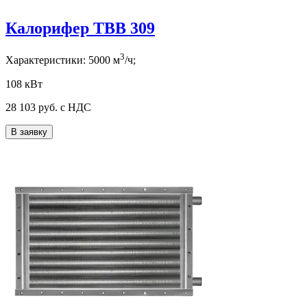
Калорифер ТВВ 309
3
Характеристики:
5000
м
/ч;
108 кВт
28 103
руб. с НДС
В заявку