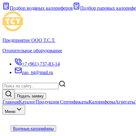
Подбор водяных калориферов
Подбор паровых калорифе
Предприятие ООО Т.С.Т.
Отопительное оборудование
+7 (961) 737-83-14
zao_tst@mail.ru
Подать заявку
Главная
Каталог
Продукция Сертификаты
Калориферы
Агрегаты
Меню
Водяные калориферы