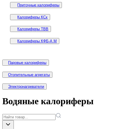
Приточные калориферы
Калориферы КСк
Калориферы ТВВ
Калориферы КФБ-А М
Паровые калориферы
Отопительные агрегаты
Электронагреватели
Водяные калориферы