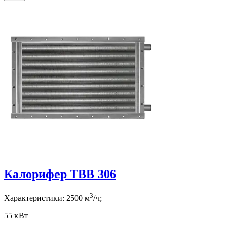
Калорифер ТВВ 306
3
Характеристики:
2500
м
/ч;
55 кВт