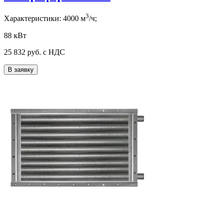
3
Характеристики:
4000
м
/ч;
88 кВт
25 832
руб. с НДС
В заявку