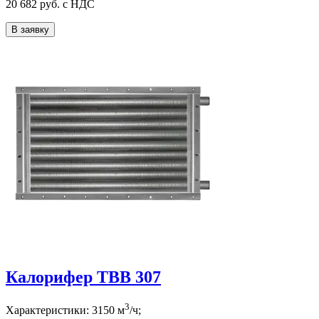
20 682
руб. с НДС
В заявку
Калорифер ТВВ 307
3
Характеристики:
3150
м
/ч;