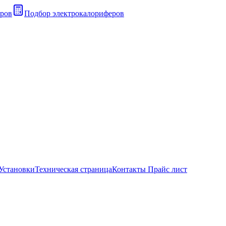
ров
Подбор электрокалориферов
Установки
Техническая страница
Контакты Прайс лист