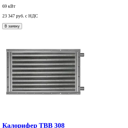
69 кВт
23 347
руб. с НДС
В заявку
Калорифер ТВВ 308