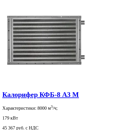
Калорифер КФБ-8 А3 М
3
Характеристики:
8000
м
/ч;
179 кВт
45 367
руб. с НДС