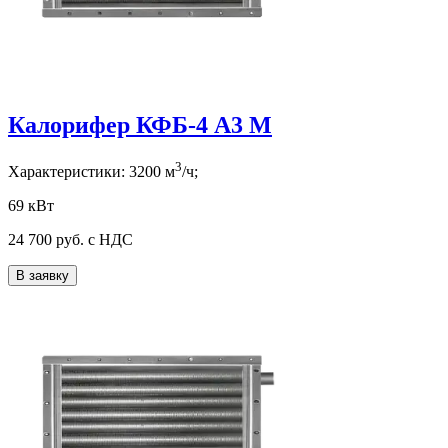
Калорифер КФБ-4 А3 М
3
Характеристики:
3200
м
/ч;
69 кВт
24 700
руб. с НДС
В заявку