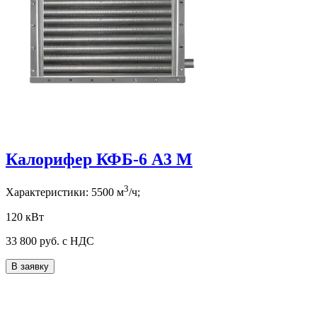
Калорифер КФБ-6 А3 М
3
Характеристики:
5500
м
/ч;
120 кВт
33 800
руб. с НДС
В заявку