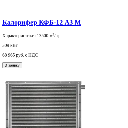
Калорифер КФБ-12 А3 М
3
Характеристики:
13500
м
/ч;
309 кВт
68 965
руб. с НДС
В заявку