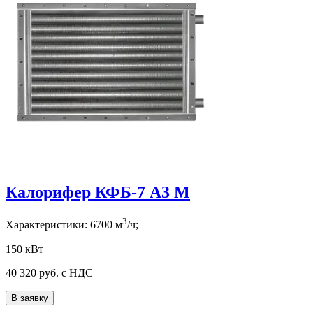
Калорифер КФБ-7 А3 М
3
Характеристики:
6700
м
/ч;
150 кВт
40 320
руб. с НДС
В заявку