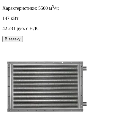
3
Характеристики:
5500
м
/ч;
147 кВт
42 231
руб. с НДС
В заявку