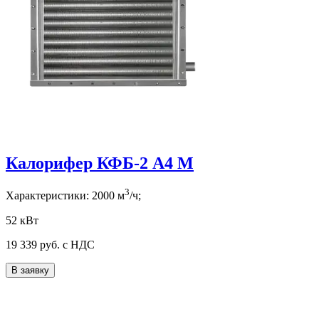
Калорифер КФБ-2 А4 М
3
Характеристики:
2000
м
/ч;
52 кВт
19 339
руб. с НДС
В заявку