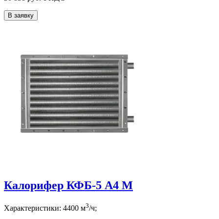
В заявку
Калорифер КФБ-5 А4 М
3
Характеристики:
4400
м
/ч;