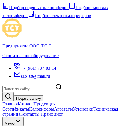
Подбор водяных калориферов
Подбор паровых
калориферов
Подбор электрокалориферов
Предприятие ООО Т.С.Т.
Отопительное оборудование
+7 (961) 737-83-14
zao_tst@mail.ru
Подать заявку
Главная
Каталог
Продукция
Сертификаты
Калориферы
Агрегаты
Установки
Техническая
страница
Контакты Прайс лист
Меню