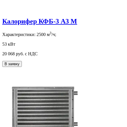
Калорифер КФБ-3 А3 М
3
Характеристики:
2500
м
/ч;
53 кВт
20 068
руб. с НДС
В заявку