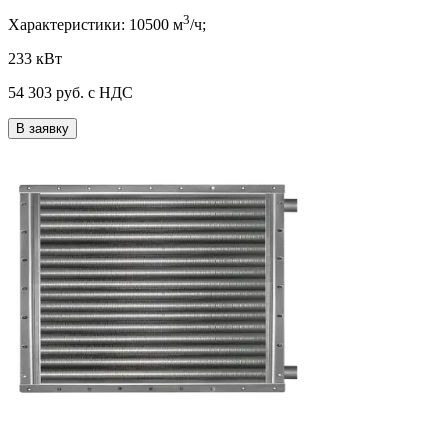
3
Характеристики:
10500
м
/ч;
233 кВт
54 303
руб. с НДС
В заявку