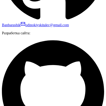
Banbarashik
odinokiyskitalec@gmail.com
Разработка сайта: