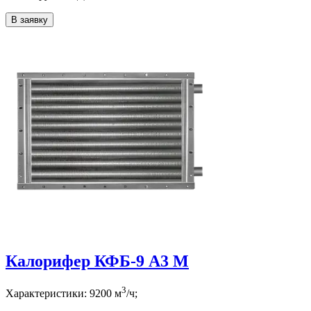
В заявку
Калорифер КФБ-9 А3 М
3
Характеристики:
9200
м
/ч;