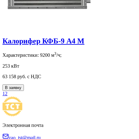
Калорифер КФБ-9 А4 М
3
Характеристики:
9200
м
/ч;
253 кВт
63 158
руб. с НДС
В заявку
1
2
Электронная почта
zao_tst@mail.ru