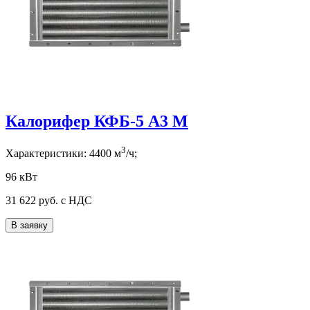
Калорифер КФБ-5 А3 М
3
Характеристики:
4400
м
/ч;
96 кВт
31 622
руб. с НДС
В заявку