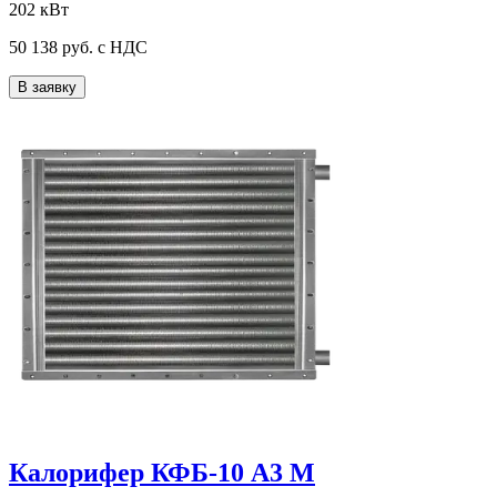
202 кВт
50 138
руб. с НДС
В заявку
Калорифер КФБ-10 А3 М