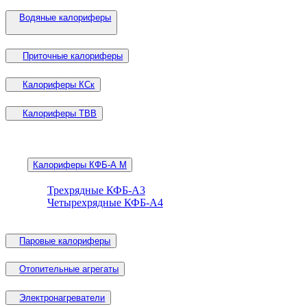
Водяные калориферы
Приточные калориферы
Калориферы КСк
Калориферы ТВВ
Калориферы КФБ-А М
Трехрядные КФБ-А3
Четырехрядные КФБ-А4
Паровые калориферы
Отопительные агрегаты
Электронагреватели