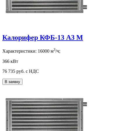
Калорифер КФБ-13 А3 М
3
Характеристики:
16000
м
/ч;
366 кВт
76 735
руб. с НДС
В заявку