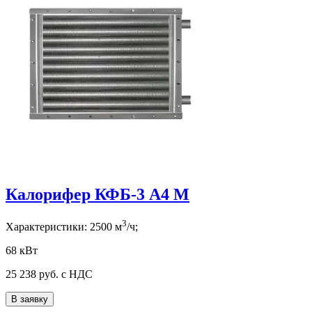
Калорифер КФБ-3 А4 М
3
Характеристики:
2500
м
/ч;
68 кВт
25 238
руб. с НДС
В заявку