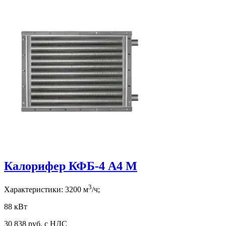
Калорифер КФБ-4 А4 М
3
Характеристики:
3200
м
/ч;
88 кВт
30 838
руб. с НДС