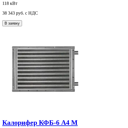
118 кВт
38 343
руб. с НДС
В заявку
Калорифер КФБ-6 А4 М