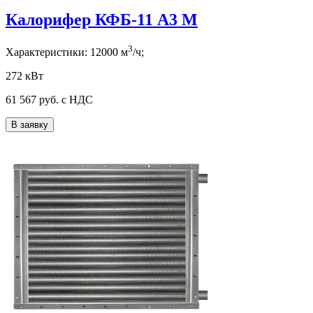
Калорифер КФБ-11 А3 М
3
Характеристики:
12000
м
/ч;
272 кВт
61 567
руб. с НДС
В заявку