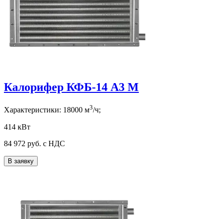
Калорифер КФБ-14 А3 М
3
Характеристики:
18000
м
/ч;
414 кВт
84 972
руб. с НДС
В заявку