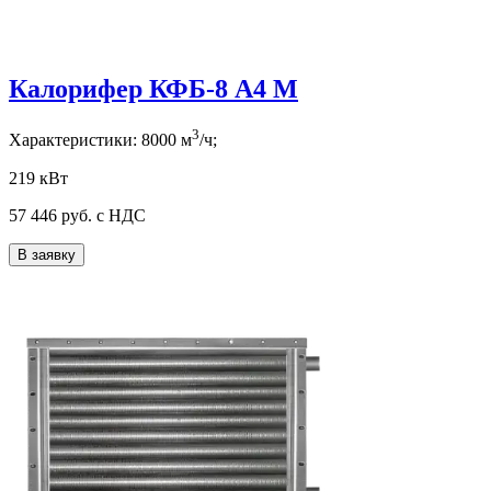
Калорифер КФБ-8 А4 М
3
Характеристики:
8000
м
/ч;
219 кВт
57 446
руб. с НДС
В заявку