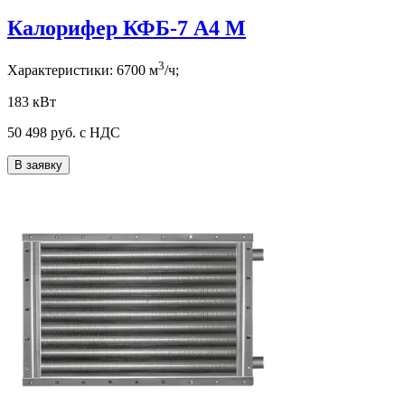
Калорифер КФБ-7 А4 М
3
Характеристики:
6700
м
/ч;
183 кВт
50 498
руб. с НДС
В заявку