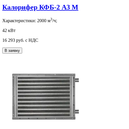
Калорифер КФБ-2 А3 М
3
Характеристики:
2000
м
/ч;
42 кВт
16 293
руб. с НДС
В заявку