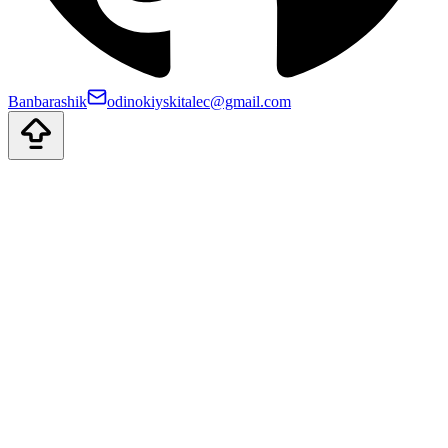
Banbarashik
odinokiyskitalec@gmail.com