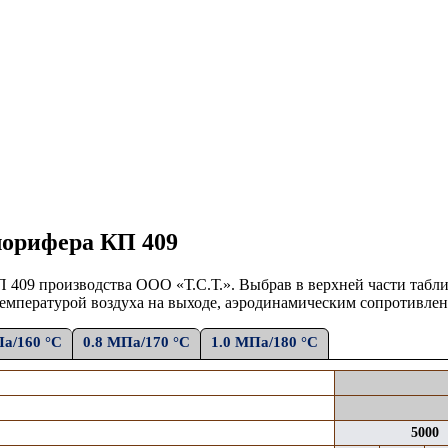
лорифера КП 409
П 409
производства ООО «Т.С.Т.». Выбрав в верхней части таб
емпературой воздуха на выходе,
аэродинамическим сопротивлен
Па/160 °С
0.8 МПа/170 °С
1.0 МПа/180 °С
5000