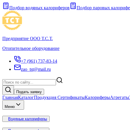
Подбор водяных калориферов
Подбор паровых калорифе
Предприятие ООО Т.С.Т.
Отопительное оборудование
+7 (961) 737-83-14
zao_tst@mail.ru
Подать заявку
Главная
Каталог
Продукция Сертификаты
Калориферы
Агрегаты
Меню
Водяные калориферы