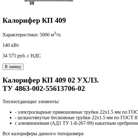
Калорифер КП 409
3
Характеристики:
5000
м
/ч;
140 кВт
34 575
руб. с НДС
В заявку
Калорифер
КП 409 02
УХЛ3
.
ТУ 4863-002-55613706-02
Теплоотдающие элементы:
- электросварные прямошовные трубки
22x1.5
мм по ГОС
- цельнотянутые бесшовные трубки
22x1.5
мм по ГОСТ 8
с алюминиевым (АД1 ТУ 1-8-267-99) накатным оребрени
Все калориферы
данного типоразмера