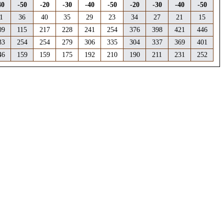
40
-50
-20
-30
-40
-50
-20
-30
-40
-50
1
36
40
35
29
23
34
27
21
15
09
115
217
228
241
254
376
398
421
446
33
254
254
279
306
335
304
337
369
401
46
159
159
175
192
210
190
211
231
252