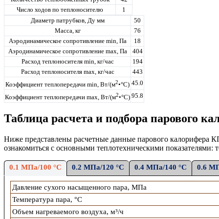
Число ходов по теплоносителю
1
Диаметр патрубков, Ду мм
50
Масса, кг
76
Аэродинамическое сопротивление min, Па
18
Аэродинамическое сопротивление max, Па
404
Расход теплоносителя min, кг/час
194
Расход теплоносителя max, кг/час
443
2
45.0
Коэффициент теплопередачи min, Вт/(м
•°С)
2
95.8
Коэффициент теплопередачи max, Вт/(м
•°С)
Таблица расчета и подбора парового ка
Ниже представлены расчетные данные
парового
калорифера К
ознакомиться с основными теплотехническими показателями: т
0.1 МПа/100 °С
0.2 МПа/120 °С
0.4 МПа/140 °С
0.6 М
Давление сухого насыщенного пара, МПа
Температура пара, °С
Объем нагреваемого воздуха, м³/ч