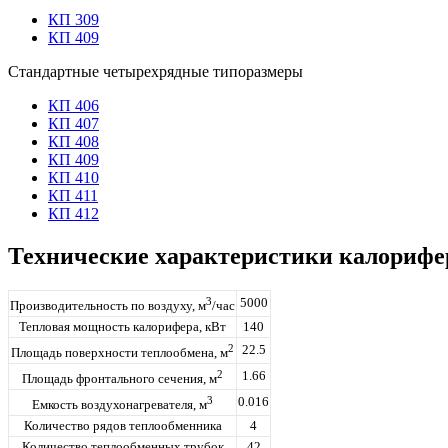
КП 309
КП 409
Стандартные
четырехрядные
типоразмеры
КП 406
КП 407
КП 408
КП 409
КП 410
КП 411
КП 412
Технические характеристики калорифе
3
5000
Производительность по воздуху, м
/час
Тепловая мощность калорифера, кВт
140
2
22.5
Площадь поверхности теплообмена, м
2
1.66
Площадь фронтального сечения, м
3
0.016
Емкость воздухонагревателя, м
Количество рядов теплообменника
4
Количество теплообменных трубок
42