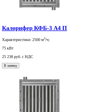
Калорифер КФБ-3 А4 П
3
Характеристики:
2500
м
/ч;
75 кВт
25 238
руб. с НДС
В заявку