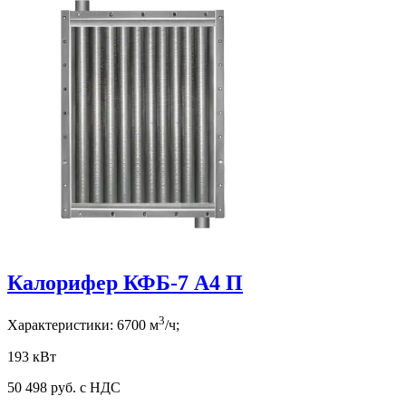
Калорифер КФБ-7 А4 П
3
Характеристики:
6700
м
/ч;
193 кВт
50 498
руб. с НДС