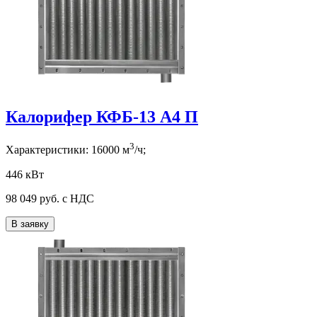
Калорифер КФБ-13 А4 П
3
Характеристики:
16000
м
/ч;
446 кВт
98 049
руб. с НДС
В заявку