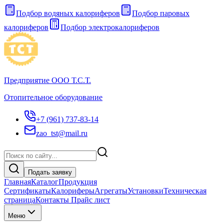
Подбор водяных калориферов
Подбор паровых
калориферов
Подбор электрокалориферов
Предприятие ООО Т.С.Т.
Отопительное оборудование
+7 (961) 737-83-14
zao_tst@mail.ru
Подать заявку
Главная
Каталог
Продукция
Сертификаты
Калориферы
Агрегаты
Установки
Техническая
страница
Контакты Прайс лист
Меню