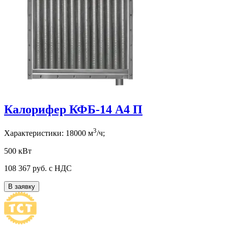
Калорифер КФБ-14 А4 П
3
Характеристики:
18000
м
/ч;
500 кВт
108 367
руб. с НДС
В заявку