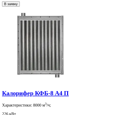
В заявку
Калорифер КФБ-8 А4 П
3
Характеристики:
8000
м
/ч;
226 кВт