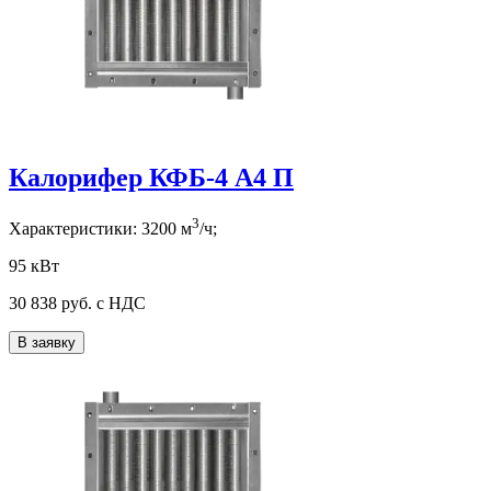
Калорифер КФБ-4 А4 П
3
Характеристики:
3200
м
/ч;
95 кВт
30 838
руб. с НДС
В заявку