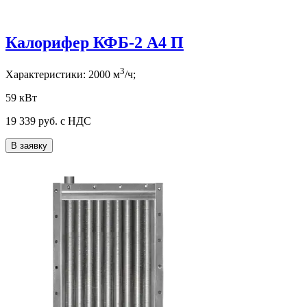
Калорифер КФБ-2 А4 П
3
Характеристики:
2000
м
/ч;
59 кВт
19 339
руб. с НДС
В заявку