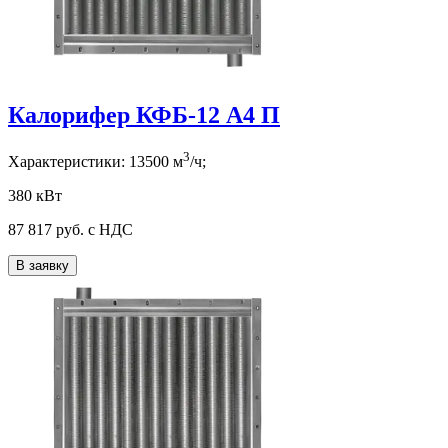
Калорифер КФБ-12 А4 П
3
Характеристики:
13500
м
/ч;
380 кВт
87 817
руб. с НДС
В заявку