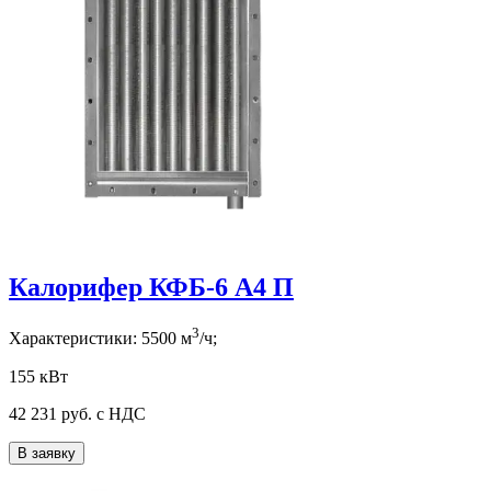
Калорифер КФБ-6 А4 П
3
Характеристики:
5500
м
/ч;
155 кВт
42 231
руб. с НДС
В заявку