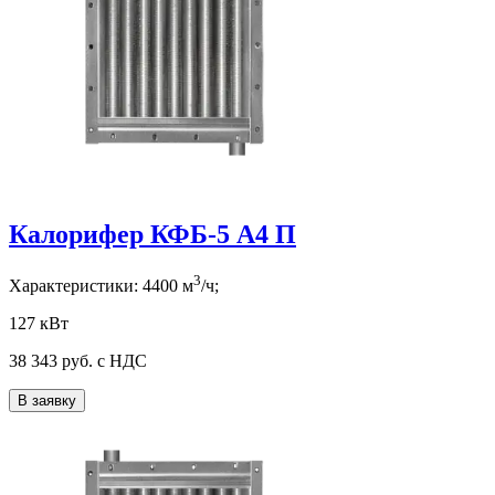
Калорифер КФБ-5 А4 П
3
Характеристики:
4400
м
/ч;
127 кВт
38 343
руб. с НДС
В заявку