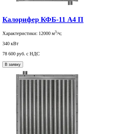
Калорифер КФБ-11 А4 П
3
Характеристики:
12000
м
/ч;
340 кВт
78 600
руб. с НДС
В заявку