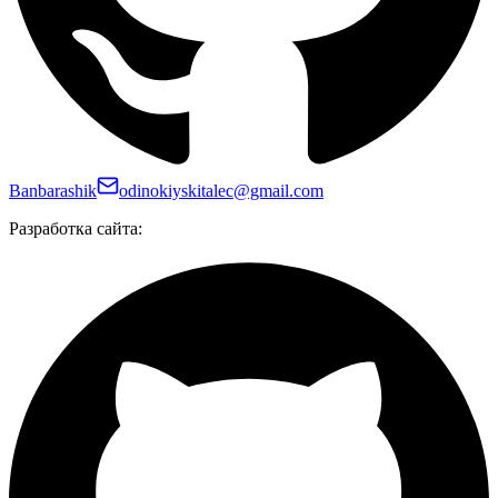
Banbarashik
odinokiyskitalec@gmail.com
Разработка сайта: