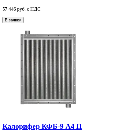
57 446
руб. с НДС
В заявку
Калорифер КФБ-9 А4 П