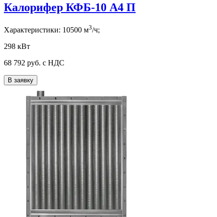
Калорифер КФБ-10 А4 П
3
Характеристики:
10500
м
/ч;
298 кВт
68 792
руб. с НДС
В заявку