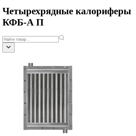
Четырехрядные калориферы
КФБ-А П