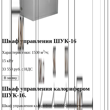
Шкаф управления ШУК-16
3
Характеристики:
1500
м
/ч;
15 кВт
33 550
руб. с НДС
В заявку
Шкаф управления калорифером
ШУК-16
.
Шкаф управления калорифером ШУК обеспечивает: