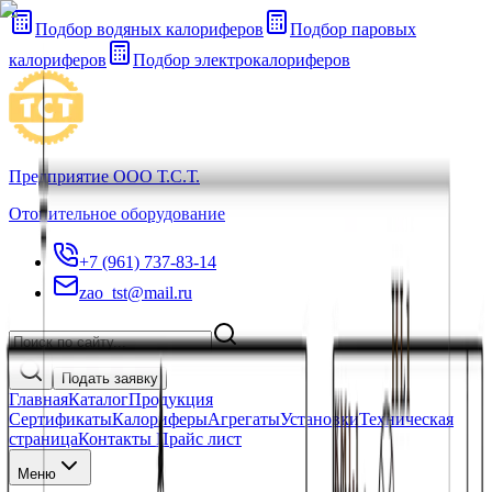
Подбор водяных калориферов
Подбор паровых
калориферов
Подбор электрокалориферов
Предприятие ООО Т.С.Т.
Отопительное оборудование
+7 (961) 737-83-14
zao_tst@mail.ru
Подать заявку
Главная
Каталог
Продукция
Сертификаты
Калориферы
Агрегаты
Установки
Техническая
страница
Контакты Прайс лист
Меню