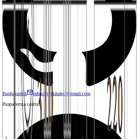
Banbarashik
odinokiyskitalec@gmail.com
Разработка сайта: