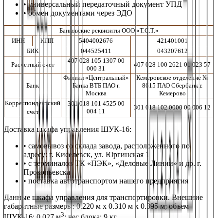
• универсальный передаточный документ УПД
• обмен документами через ЭДО
Банковские реквизиты ООО «Т.С.Т.»
ИНН
КПП
5404002676
421401001
БИК
044525411
043207612
407 028 105 1307 00
Расчетный счет
407 028 100 2621 01 023 57
000 31
Филиал «Центральный»
Кемеровское отделение №
Банк
Банка ВТБ ПАО г.
8615 ПАО Сбербанк г.
Москва
Кемерово
Корреспондентский
301 018 101 4525 00
301 018 102 0000 00 006 12
004 11
счет
Доставка
шкафа управления
ШУК-16
:
• самовывоз со склада завода, расположенного по
адресу: г. Киселевск, ул. Юргинская 1
• с терминалов ТК «ПЭК», «Деловые Линии» и др. г.
Прокопьевска
• поставка автотранспортом нашего предприятия
Данные
шкафа управления
для транспортировки. Внешние
габаритные размеры
:
0.220
м х
0.310
м х
0.395
м; объем
3
ШУК-16
:
0.027
м
; вес
блока
:
9
кг.