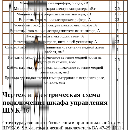
Мощность электрокалорифера, общая, кВт
15
Мощность одной секции электрокалорифера, кВт
7.5
Мощность электродвигателя вентилятора, кВт
0.55
Расчетный ток линии электрокалорифера, А
23
Расчетный ток одной секции электрокалорифера, А
11
Расчетный ток линии электродвигателя вентилятора, А
2
Пусковые токи электродвигателя, А
10
Расчетный ток магистрали, питающей установку, А
25
Силовой кабель от сети, минимальное сечение медной жилы
4
кабеля, мм2
Кабель на секции, минимальное сечение медной жилы на
2.5
каждую фазу секции, мм2
Кабель на электродвигатель, минимальное сечение медной
1.5
жилы кабеля, мм2
Провода для подключения температурного и ветрового реле,
1
сечение, мм2
Чертеж и электрическая схема
подключения шкафа управления
ШУК-16
Структура условного обозначения в принципиальной схеме
ШУК-16
:
SA - автоматический выключатель ВА 47-29; HL1 -