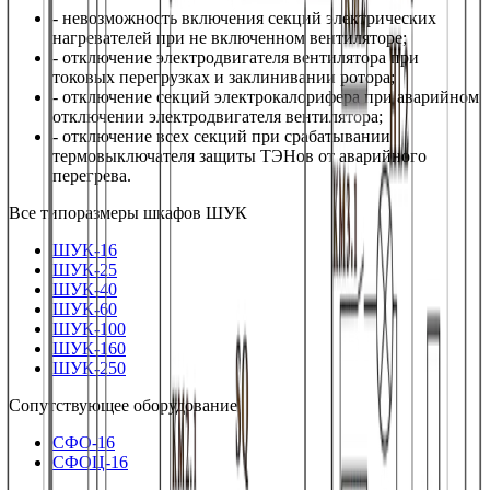
- невозможность включения секций электрических
нагревателей при не включенном вентиляторе;
- отключение электродвигателя вентилятора при
токовых перегрузках и заклинивании ротора;
- отключение секций электрокалорифера при аварийном
отключении электродвигателя вентилятора;
- отключение всех секций при срабатывании
термовыключателя защиты ТЭНов от аварийного
перегрева.
Все типоразмеры
шкафов ШУК
ШУК-16
ШУК-25
ШУК-40
ШУК-60
ШУК-100
ШУК-160
ШУК-250
Сопутствующее оборудование
СФО-16
СФОЦ-16