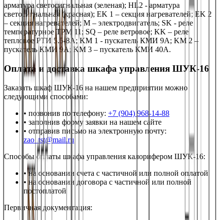
арматура светосигнальная (зеленая); HL2 - арматура
светосигнальная (красная); EK 1 – секция нагревателей; EK 2
– секция нагревателей; M – электродвигатель; SK - реле
температурное ТРМ 11; SQ – реле ветровое; KK – реле
тепловое РТИ 5.5-8А; KM 1 - пускатель КМИ 9А; KM 2 –
пускатель КМИ 9А; KM 3 – пускатель КМИ 40А.
Оплата и доставка
шкафа управления
ШУК-16
Заказать
шкаф
ШУК-16
на нашем предприятии можно
следующими способами:
• позвонив по телефону:
+7 (904) 968-14-88
• заполнив форму заявки на нашем сайте
• отправив письмо на электронную почту:
zao_tst@mail.ru
Способы оплаты
шкафа управления калорифером
ШУК-16
:
• на основании счета с частичной или полной оплатой
• на основании договора с частичной или полной
постоплатой
Первичная документация: