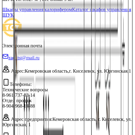
Шкафы управления калорифером
Каталог шкафов управления
ШУК
Электронная почта
zao_tst@mail.ru
Адрес:
Кемеровская область,
г. Киселевск, ул. Юргинская,1
Телефоны:
Технические вопросы
8-961-737-83-14
Отдел продаж
8-904-968-14-88
Адрес предприятия:
Кемеровская область, г. Киселевск, ул.
Юргинская, 1