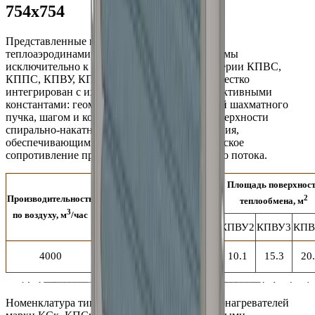
754x754
Представленные в онлайн-калькуляторе
теплоаэродинамические параметры применимы
исключительно к приточным калориферам серии КПВС,
КППС, КПВУ, КППУ. Расчетный алгоритм жестко
интегрирован с их специфическими конструктивными
константами: геометрической конфигурацией шахматного
пучка, шагом и конфигурацией развитой поверхности
спирально-накатного алюминиевого оребрения,
обеспечивающим наименьшее аэродинамическое
сопротивление при прохождении воздушного потока.
Габаритные и
Площадь поверхнос
присоединительные
dy
Производительность
2
теплообмена, м
размеры, мм
3
по воздуху, м
/час
L
L1
L2
L3
C
мм
"
КПВУ
2
КПВУ
3
КПВ
H
H1
H2
1
4000
682
730
754
819
617
32
10.1
15.3
20
1
/
4
Номенклатура типовых стандартных воздухонагревателей