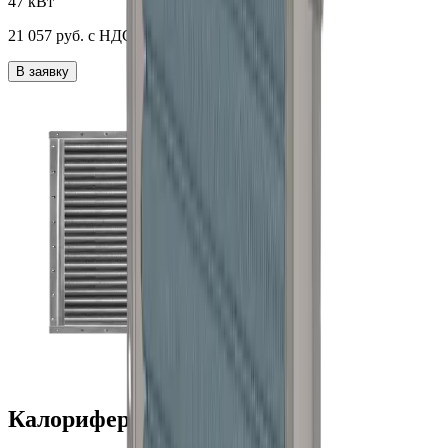
47 кВт
21 057
руб. с НДС
В заявку
Калорифер КПВУ 754x754_3