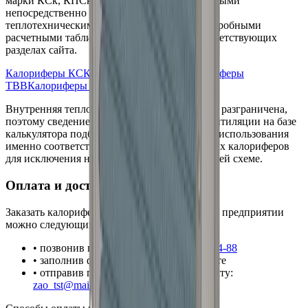
марки КСк, КПСк, ТВВ, КП с применительными
непосредственно к этим моделям базовыми
теплотехническими характеристиками и подробными
расчетными таблицами представлена в соответствующих
разделах сайта.
Калориферы КСК
Калориферы КПСК
Калориферы
ТВВ
Калориферы КП
Внутренняя теплофизика этих линеек строго разграничена,
поэтому сведение параметров приточной вентиляции на базе
калькулятора подбора требует обязательного использования
именно соответствующих моделей приточных калориферов
для исключения нерасчетных режимов в общей схеме.
Оплата и доставка
КПВУ 754x754
Заказать
калорифер
КПВУ 754x754
на нашем предприятии
можно следующими способами:
• позвонив по телефону:
+7 (904) 968-14-88
• заполнив форму заявки на нашем сайте
• отправив письмо на электронную почту:
zao_tst@mail.ru