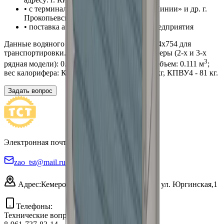
• с терминалов ТК «ПЭК», «Деловые Линии» и др. г.
Прокопьевска
• поставка автотранспортом нашего предприятия
Данные
водяного
теплообменника
КПВУ 754x754
для
транспортировки. Внешние габаритные размеры
(2-х и 3-х
3
рядная модели)
:
0.754
м х
0.819
м х 0.180 м; объем:
0.111
м
;
вес калорифера:
КПВУ
2 -
49
кг,
КПВУ
3 -
63
кг,
КПВУ
4 -
81
кг.
Задать вопрос
Электронная почта
zao_tst@mail.ru
Адрес:
Кемеровская область,
г. Киселевск, ул. Юргинская,1
Телефоны:
Технические вопросы