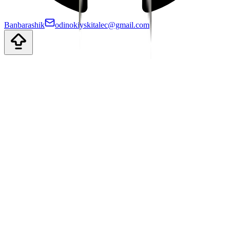
Banbarashik
odinokiyskitalec@gmail.com